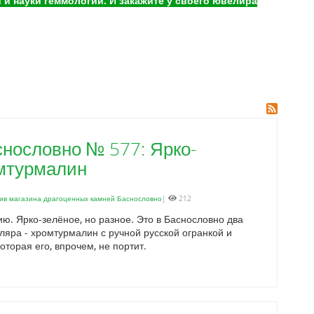
и науки геммологии. И закажите у своего ювелира
нословно № 577: Ярко-
омтурмалин
ив магазина драгоценных камней Баснословно
|
212
. Ярко-зелёное, но разное. Это в Баснословно два
ляра - хромтурмалин с ручной русской огранкой и
оторая его, впрочем, не портит.