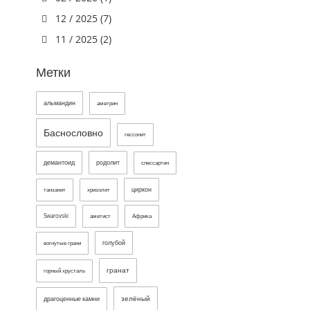
12 / 2025 (7)
11 / 2025 (2)
Метки
альмандин
аметрин
Баснословно
гессонит
демантоид
родолит
спессартин
циркон
танзанит
хризолит
Swarovski
аметист
Африка
голубой
вогнутые грани
гранат
горный хрусталь
зелёный
драгоценные камни