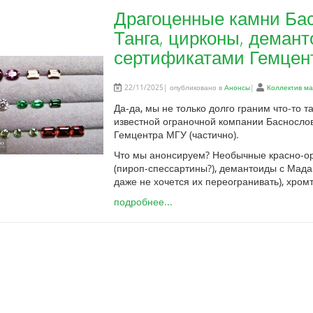
Драгоценные камни Ба
Танга, цирконы, демант
сертификатами Гемцен
22/11/2025| опубликовано в
Анонсы
|
Коллектив м
Да-да, мы не только долго граним что-то т
известной ограночной компании Баснослов
Гемцентра МГУ (частично).
Что мы анонсируем? Необычные красно-ор
(пироп-спессартины?), демантоиды с Мадаг
даже не хочется их переогранивать), хром
подробнее...