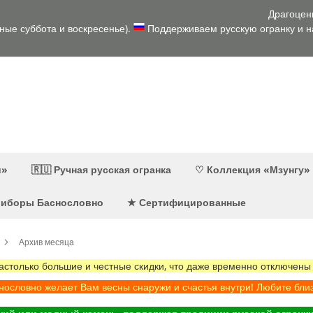
Драгоцен
дные суббота и воскресенье).
Поддерживаем русскую огранку и на
и»
🇷🇺 Ручная русская огранка
♡ Коллекция «Мзунгу»
приборы Баснословно
★ Сертифицированные
Архив месяца
олько большие и честные скидки, что даже временно отключены
ословно желает Вам весны снаружи и счастья внутри! Любите бли