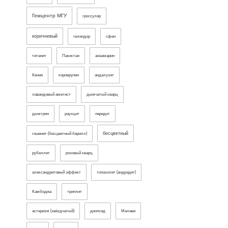
Гемцентр МГУ
гроссуляр
коричневый
гелиодор
сфен
титанит
Пакистан
аквамарин
Кения
корнерупин
андалузит
лавандовый аметист
дымчатый кварц
дымтрин
раухцит
перидот
бесцветный
гошенит (бесцветный берилл)
рубеллит
розовый кварц
александритовый эффект
топазолит (андрадит)
Камбоджа
триплит
астеризм (звёздчатый)
диопсид
Малави