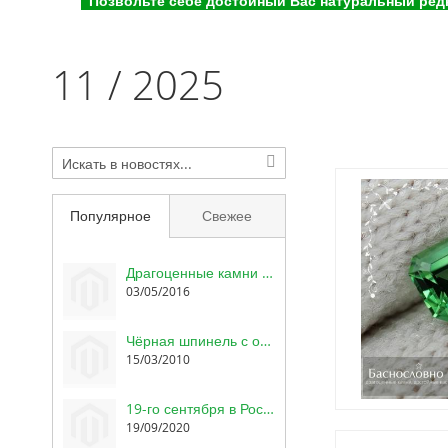
Позвольте себе достойный Вас натуральный редк
11 / 2025
Популярное
Свежее
Драгоценные камни Баснословно: Аметисты из Уганды, сертифицированная шпинель, гранат с александритовым эффектом
03/05/2016
Чёрная шпинель с огранкой Swarovski в марте
15/03/2010
19-го сентября в России День геммолога, торговца камнями и огранщика цветных драгоценных камней
19/09/2020