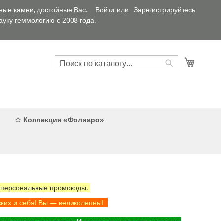
ные камни, достойные Вас.
Войти
Зарегистрируйтесь
уку геммологию с 2008 года.
Искать
Корзин
Искать
☆ Коллекция «Фолиаро»
 персональные промокоды.
зких и себя! Вы — великолепны!