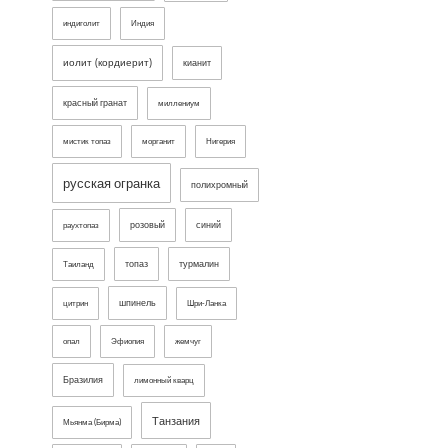
индиголит
Индия
иолит (кордиерит)
кианит
красный гранат
миллениум
мистик топаз
морганит
Нигерия
русская огранка
полихромный
розовый
синий
раухтопаз
топаз
турмалин
Таиланд
шпинель
цитрин
Шри-Ланка
опал
Эфиопия
жемчуг
Бразилия
лимонный кварц
Танзания
Мьянма (Бирма)