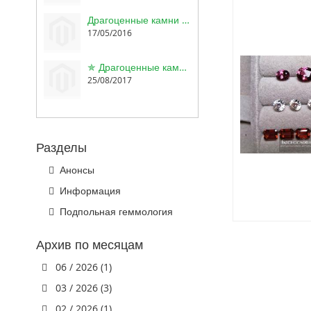
Драгоценные камни Баснословно: Новые пурпурные гранаты из Мозамбика, сертифицированные диаспор и аксинит, лавандовый аметист Звезда Давида
17/05/2016
✯ Драгоценные камни Баснословно: Скаполит, брутальный гранат, милый гарнитур опалов, топаз Топ скай блю и аметисты
25/08/2017
Разделы
Анонсы
Информация
Подпольная геммология
Архив по месяцам
06 / 2026 (1)
03 / 2026 (3)
02 / 2026 (1)