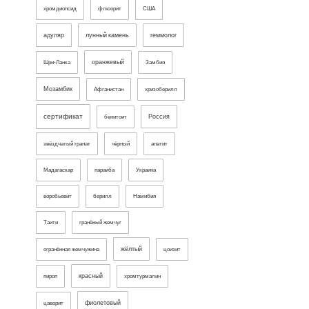
хромдиопсид
флюорит
США
адуляр
лунный камень
геммолог
оранжевый
Шри-Ланка
Замбия
Мозамбик
Афганистан
хризоберилл
сертификат
Россия
бенитоит
звёздчатый гранат
чёрный
апатит
Мадагаскар
параиба
Украина
воробьевит
берилл
Намибия
Таити
гранёный жемчуг
жёлтый
огранённая жемчужина
цоизит
красный
пироп
хромтурмалин
фиолетовый
цаворит