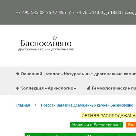
К
содержимому
+7-495-585-08-36
+7-495-517-74-76
с 11:00 до 18:00 (выхо
✭ Основной каталог «Натуральные драгоценные камн
◈ Коллекция «Аркеологио»
🔬 Геммологические 
Главная
Новости магазина драгоценных камней Баснословно
ЛЕТНЯЯ РАСПРОДАЖА! Наст
Новинки в Баснословно!
Басн