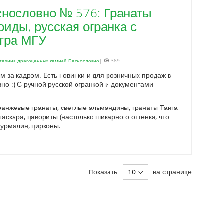
снословно № 576: Гранаты
оиды, русская огранка с
тра МГУ
агазина драгоценных камней Баснословно
|
389
ам за кадром. Есть новинки и для розничных продаж в
но :) С ручной русской огранкой и документами
анжевые гранаты, светлые альмандины, гранаты Танга
аскара, цавориты (настолько шикарного оттенка, что
турмалин, цирконы.
Показать
на странице