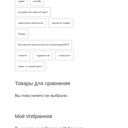
серый
малайя
молдавит (влтавин, влтавит)
подпольная геммология
празиолит (кварц)
Руанда
Московская геммологическая лаборатория (МГЛ)
скаполит
Таджикистан
клиногумит
гранат со сменой цвета
Товары для сравнения
Вы пока ничего не выбрали.
Моё Избранное