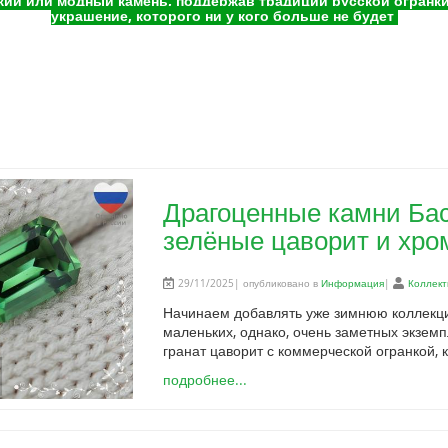
ий или модный камень, поддержав традиции русской огранки 
украшение, которого ни у кого больше не будет
Драгоценные камни Бас
зелёные цаворит и хр
29/11/2025| опубликовано в
Информация
|
Коллект
Начинаем добавлять уже зимнюю коллекцию
маленьких, однако, очень заметных экземп
гранат цаворит с коммерческой огранкой, к
подробнее...