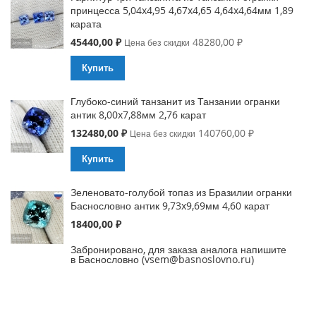
принцесса 5,04x4,95 4,67x4,65 4,64x4,64мм 1,89
карата
Special
45440,00 ₽
48280,00 ₽
Цена без скидки
Price
Купить
Глубоко-синий танзанит из Танзании огранки
антик 8,00x7,88мм 2,76 карат
Special
132480,00 ₽
140760,00 ₽
Цена без скидки
Price
Купить
Зеленовато-голубой топаз из Бразилии огранки
Баснословно антик 9,73x9,69мм 4,60 карат
18400,00 ₽
Забронировано, для заказа аналога напишите
в Баснословно (vsem@basnoslovno.ru)