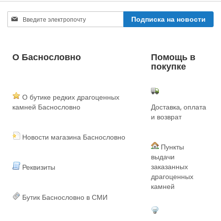
Sign
Подписка на новости
Up
for
Our
Newsletter:
О Баснословно
Помощь в
покупке
О бутике редких драгоценных
камней Баснословно
Доставка, оплата
и возврат
Новости магазина Баснословно
Пункты
выдачи
заказанных
Реквизиты
драгоценных
камней
Бутик Баснословно в СМИ