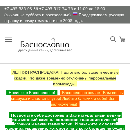
К
+7-495-585-08-36
+7-495-517-74-76
с 11:00 до 18:00
содержимому
(выходные суббота и воскресенье).
Поддерживаем русскую
огранку и науку геммологию с 2008 года.
Искат
Ко
ЛЕТНЯЯ РАСПРОДАЖА! Настолько большие и честные
скидки, что даже временно отключены персональные
промокоды.
Новинки в Баснословно!
Баснословно желает Вам весны
снаружи и счастья внутри! Любите близких и себя! Вы —
великолепны!
Позвольте себе достойный Вас натуральный редкий
или модный камень, поддержав традиции русской
огранки и науки геммологии. И закажите у своего
ювелира украшение, которого ни у кого больше не будет