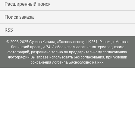
Расширенный поиск
Поиск заказа
RSS
© 2008-2025 Суслов Кирилл, «Баснословно»; 119261, Россия, г.Москва,
Ленинский просп., д.74. Любое использование материалов, кроме
фотографий, разрешено только по предварительному согласованию.
Фотографии Вы вправе использовать без согласования, при условии
сохранения логотипа Баснословно на них.