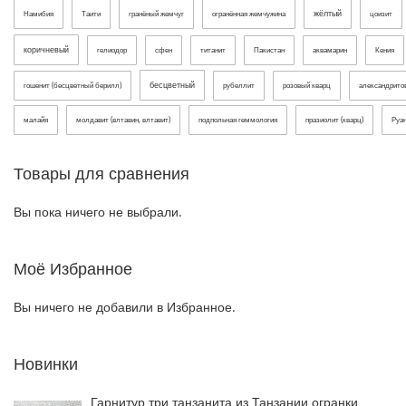
жёлтый
Намибия
Таити
гранёный жемчуг
огранённая жемчужина
цоизит
коричневый
гелиодор
сфен
титанит
Пакистан
аквамарин
Кения
бесцветный
гошенит (бесцветный берилл)
рубеллит
розовый кварц
александрит
малайя
молдавит (влтавин, влтавит)
подпольная геммология
празиолит (кварц)
Руа
Товары для сравнения
Вы пока ничего не выбрали.
Моё Избранное
Вы ничего не добавили в Избранное.
Новинки
Гарнитур три танзанита из Танзании огранки