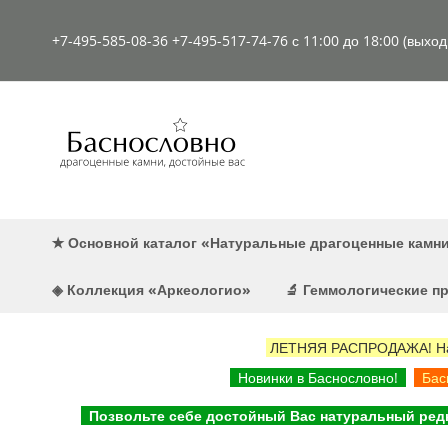
К
содержимому
+7-495-585-08-36
+7-495-517-74-76
с 11:00 до 18:00 (выхо
✭ Основной каталог «Натуральные драгоценные камн
◈ Коллекция «Аркеологио»
🔬 Геммологические 
ЛЕТНЯЯ РАСПРОДАЖА! Наст
Новинки в Баснословно!
Басн
Позвольте себе достойный Вас натуральный редк