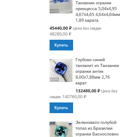
Танзании огранки
принцесса 5,04x4,95
4,67x4,65 4,64x4,64мм
1,89 карата
Special
45440,00 ₽
Цена без скидки
Price
48280,00 ₽
Купить
Глубоко-синий
танзанит из Танзании
огранки антик
8,00x7,88мм 2,76
карат
Special
132480,00 ₽
Цена без
Price
140760,00 ₽
скидки
Купить
Зеленовато-голубой
топаз из Бразилии
огранки Баснословно