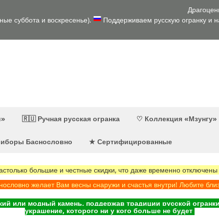
Драгоцен
дные суббота и воскресенье).
Поддерживаем русскую огранку и на
и»
🇷🇺 Ручная русская огранка
♡ Коллекция «Мзунгу»
приборы Баснословно
★ Сертифицированные
олько большие и честные скидки, что даже временно отключены
ословно желает Вам весны снаружи и счастья внутри! Любите бли
ий или модный камень, поддержав традиции русской огранки 
украшение, которого ни у кого больше не будет