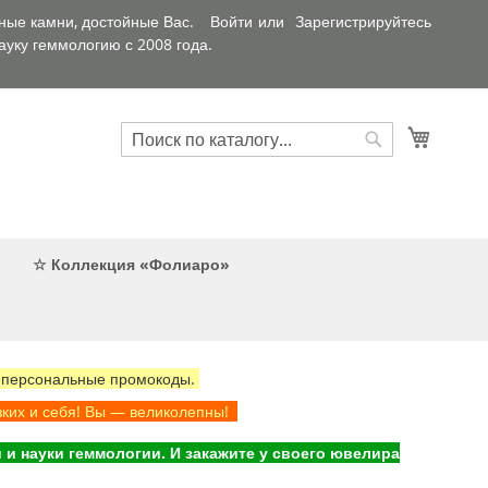
ные камни, достойные Вас.
Войти
Зарегистрируйтесь
уку геммологию с 2008 года.
Искать
Корзин
Искать
☆ Коллекция «Фолиаро»
 персональные промокоды.
зких и себя! Вы — великолепны!
и науки геммологии. И закажите у своего ювелира