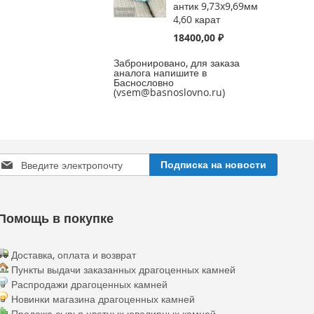
антик 9,73x9,69мм
4,60 карат
18400,00 ₽
Забронировано, для заказа
аналога напишите в
Баснословно
(vsem@basnoslovno.ru)
Sign
Подписка на новости
Up
or
Our
ewsletter:
Помощь в покупке
Доставка, оплата и возврат
Пункты выдачи заказанных драгоценных камней
Распродажи драгоценных камней
Новинки магазина драгоценных камней
Продажа сырья цветных ювелирных камней