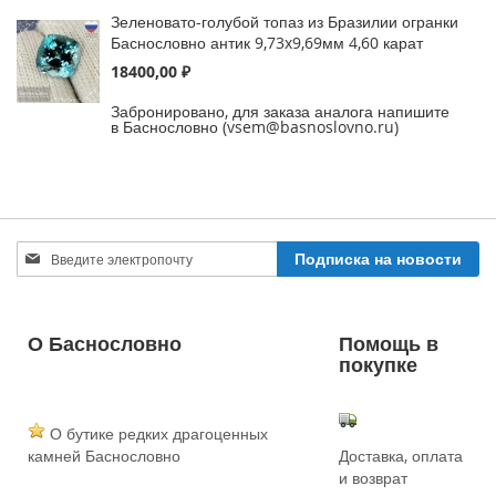
Зеленовато-голубой топаз из Бразилии огранки
Баснословно антик 9,73x9,69мм 4,60 карат
18400,00 ₽
Забронировано, для заказа аналога напишите
в Баснословно (vsem@basnoslovno.ru)
Sign
Подписка на новости
Up
for
Our
Newsletter:
О Баснословно
Помощь в
покупке
О бутике редких драгоценных
камней Баснословно
Доставка, оплата
и возврат