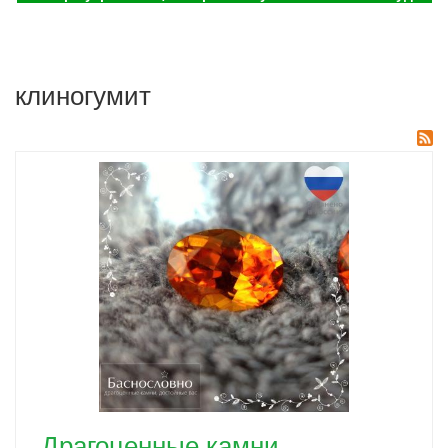
клиногумит
Драгоценные камни