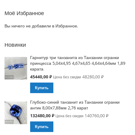
Моё Избранное
Вы ничего не добавили в Избранное.
Новинки
Гарнитур три танзанита из Танзании огранки
принцесса 5,04x4,95 4,67x4,65 4,64x4,64мм 1,89
карата
Special
45440,00 ₽
48280,00 ₽
Цена без скидки
Price
Купить
Глубоко-синий танзанит из Танзании огранки
антик 8,00x7,88мм 2,76 карат
Special
132480,00 ₽
140760,00 ₽
Цена без скидки
Price
Купить