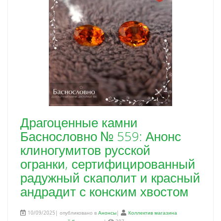
Драгоценные камни
Баснословно № 559: Анонс
клиногумитов русской
огранки, сертифицированный
радужный скаполит и красный
андрадит с конским хвостом
10/09/2025| опубликовано в
Анонсы
|
Коллектив магазина