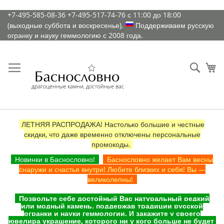
К
+7-495-585-08-36
+7-495-517-74-76
с 11:00 до 18:00
содержимому
(выходные суббота и воскресенье).
Поддерживаем русскую
огранку и науку геммологию с 2008 года.
Искат
Ко
ЛЕТНЯЯ РАСПРОДАЖА! Настолько большие и честные
скидки, что даже временно отключены персональные
промокоды.
Новинки в Баснословно!
Баснословно желает Вам весны
снаружи и счастья внутри! Любите близких и себя! Вы —
великолепны!
Позвольте себе достойный Вас натуральный редкий
или модный камень, поддержав традиции русской
огранки и науки геммологии. И закажите у своего
ювелира украшение, которого ни у кого больше не будет