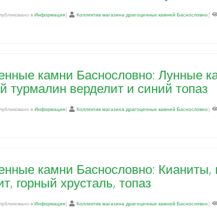
публиковано в
Информация
|
Коллектив магазина драгоценных камней Баснословно
|
енные камни Баснословно: Лунные ка
й турмалин верделит и синий топаз
публиковано в
Информация
|
Коллектив магазина драгоценных камней Баснословно
|
енные камни Баснословно: Кианиты, 
ит, горный хрусталь, топаз
публиковано в
Информация
|
Коллектив магазина драгоценных камней Баснословно
|