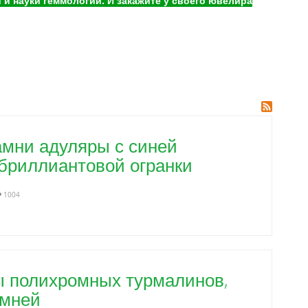
и науки геммологии. И закажите у своего ювелира
амни адуляры с синей
бриллиантовой огранки
1004
ы полихромных турмалинов,
амней