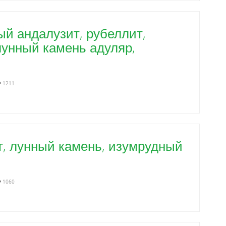
й андалузит, рубеллит,
лунный камень адуляр,
1211
т, лунный камень, изумрудный
1060