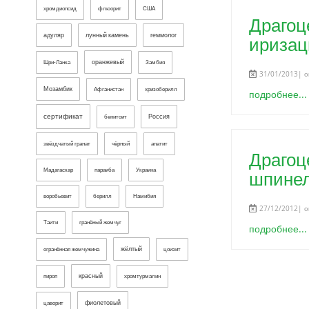
хромдиопсид
флюорит
США
Драгоц
адуляр
лунный камень
геммолог
иризац
оранжевый
Шри-Ланка
Замбия
31/01/2013| о
Мозамбик
Афганистан
хризоберилл
подробнее...
сертификат
Россия
бенитоит
звёздчатый гранат
чёрный
апатит
Драгоц
Мадагаскар
параиба
Украина
шпинел
воробьевит
берилл
Намибия
27/12/2012| о
Таити
гранёный жемчуг
подробнее...
жёлтый
огранённая жемчужина
цоизит
красный
пироп
хромтурмалин
фиолетовый
цаворит