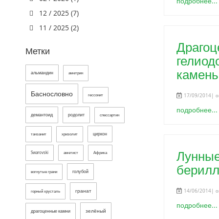
подробнее...
12 / 2025 (7)
11 / 2025 (2)
Драгоц
Метки
гелиод
камень
альмандин
аметрин
Баснословно
17/09/2014| о
гессонит
подробнее...
демантоид
родолит
спессартин
циркон
танзанит
хризолит
Лунные
Swarovski
аметист
Африка
берилл
голубой
вогнутые грани
14/06/2014| о
гранат
горный хрусталь
подробнее...
зелёный
драгоценные камни