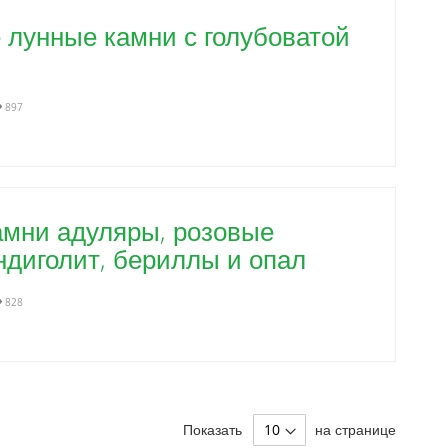
 лунные камни с голубоватой
897
амни адуляры, розовые
ндиголит, бериллы и опал
828
g page
Показать
на странице