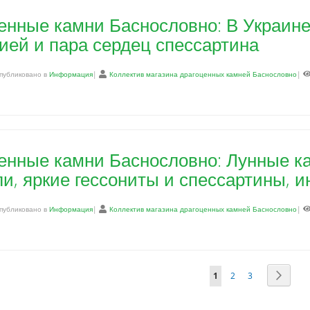
енные камни Баснословно: В Украине
ией и пара сердец спессартина
публиковано в
Информация
|
Коллектив магазина драгоценных камней Баснословно
|
енные камни Баснословно: Лунные к
и, яркие гессониты и спессартины, и
публиковано в
Информация
|
Коллектив магазина драгоценных камней Баснословно
|
Page
You're currently readin
Page
Page
Page
Далее
1
2
3