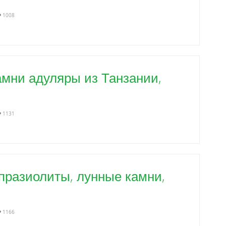
1008
мни адуляры из Танзании,
1131
празиолиты, лунные камни,
1166