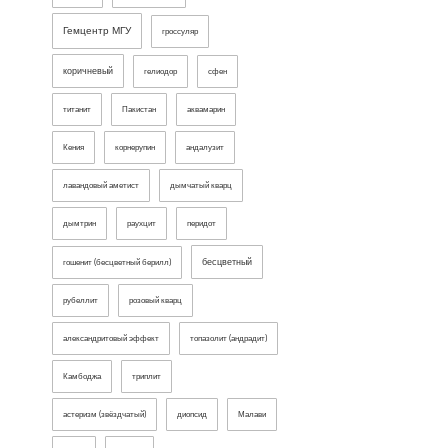
Гемцентр МГУ
гроссуляр
коричневый
гелиодор
сфен
титанит
Пакистан
аквамарин
Кения
корнерупин
андалузит
лавандовый аметист
дымчатый кварц
дымтрин
раухцит
перидот
бесцветный
гошенит (бесцветный берилл)
рубеллит
розовый кварц
александритовый эффект
топазолит (андрадит)
Камбоджа
триплит
астеризм (звёздчатый)
диопсид
Малави