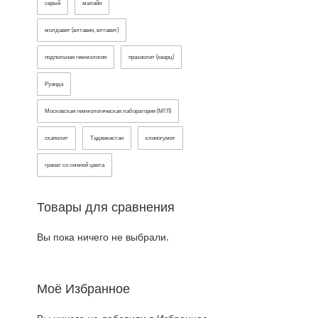
серый
малайя
молдавит (влтавин, влтавит)
подпольная геммология
празиолит (кварц)
Руанда
Московская геммологическая лаборатория (МГЛ)
скаполит
Таджикистан
клиногумит
гранат со сменой цвета
Товары для сравнения
Вы пока ничего не выбрали.
Моё Избранное