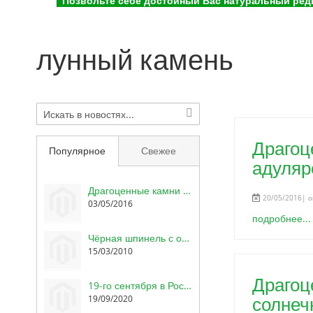
Позвольте себе достойный Вас натуральный редк
лунный камень
Драгоц
Популярное
Свежее
адуляр
Драгоценные камни Баснословно: Аметисты из Уганды, сертифицированная шпинель, гранат с александритовым эффектом
20/05/2016| о
03/05/2016
подробнее...
Чёрная шпинель с огранкой Swarovski в марте
15/03/2010
Драгоц
19-го сентября в России День геммолога, торговца камнями и огранщика цветных драгоценных камней
солнеч
19/09/2020