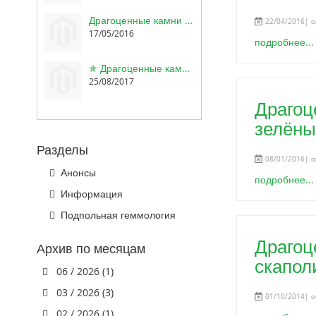
Драгоценные камни Баснословно: Новые пурпурные гранаты из Мозамбика, сертифицированные диаспор и аксинит, лавандовый аметист Звезда Давида
22/04/2016| о
17/05/2016
подробнее...
✯ Драгоценные камни Баснословно: Скаполит, брутальный гранат, милый гарнитур опалов, топаз Топ скай блю и аметисты
25/08/2017
Драгоц
зелёны
Разделы
08/01/2016| о
Анонсы
подробнее...
Информация
Подпольная геммология
Драгоц
Архив по месяцам
скапол
06 / 2026 (1)
03 / 2026 (3)
01/10/2014| о
02 / 2026 (1)