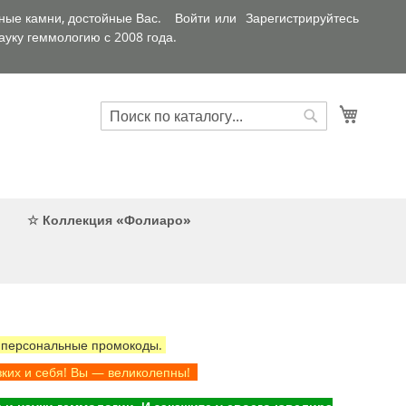
ные камни, достойные Вас.
Войти
Зарегистрируйтесь
уку геммологию с 2008 года.
Искать
Корзин
Искать
☆ Коллекция «Фолиаро»
 персональные промокоды.
зких и себя! Вы — великолепны!