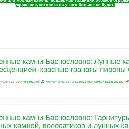
ий или модный камень, поддержав традиции русской огранки 
украшение, которого ни у кого больше не будет
енные камни Баснословно: Лунные к
есценцией, красные гранаты пиропы 
публиковано в
Информация
|
Коллектив магазина драгоценных камней Баснословно
|
енные камни Баснословно: Гарнитур
ных камней, волосатиков и лунных к