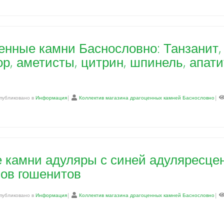
енные камни Баснословно: Танзанит,
ор, аметисты, цитрин, шпинель, апат
публиковано в
Информация
|
Коллектив магазина драгоценных камней Баснословно
|
 камни адуляры с синей адуляресце
ов гошенитов
публиковано в
Информация
|
Коллектив магазина драгоценных камней Баснословно
|