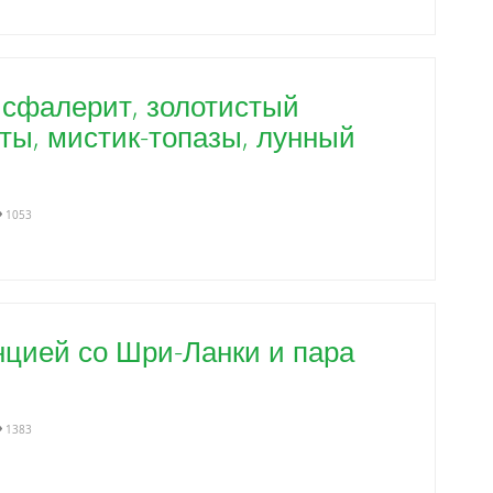
 сфалерит, золотистый
иты, мистик-топазы, лунный
1053
нцией со Шри-Ланки и пара
1383