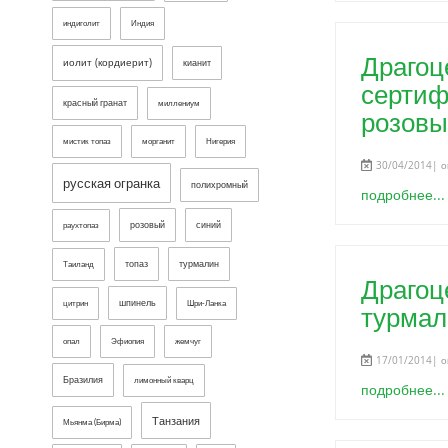
индиголит
Индия
Драгоц
иолит (кордиерит)
кианит
сертиф
красный гранат
миллениум
розовы
мистик топаз
морганит
Нигерия
30/04/2014| о
русская огранка
полихромный
подробнее...
розовый
синий
раухтопаз
топаз
турмалин
Таиланд
Драгоц
шпинель
цитрин
Шри-Ланка
турмал
опал
Эфиопия
жемчуг
17/01/2014| о
Бразилия
лимонный кварц
подробнее...
Танзания
Мьянма (Бирма)