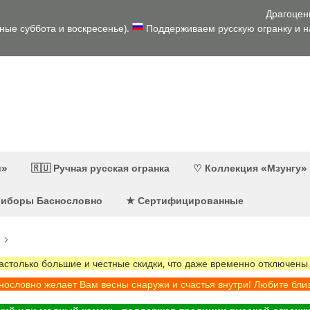
Драгоцен
дные суббота и воскресенье).
Поддерживаем русскую огранку и на
и»
🇷🇺 Ручная русская огранка
♡ Коллекция «Мзунгу»
приборы Баснословно
★ Сертифицированные
олько большие и честные скидки, что даже временно отключены
ословно желает Вам весны снаружи и счастья внутри! Любите бли