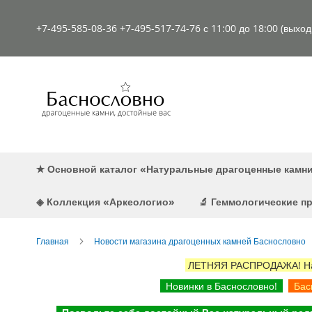
К
содержимому
+7-495-585-08-36
+7-495-517-74-76
с 11:00 до 18:00 (выхо
✭ Основной каталог «Натуральные драгоценные камн
◈ Коллекция «Аркеологио»
🔬 Геммологические 
Главная
Новости магазина драгоценных камней Баснословно
ЛЕТНЯЯ РАСПРОДАЖА! Наст
Новинки в Баснословно!
Басн