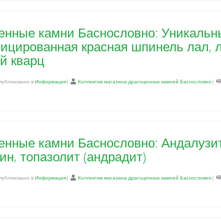
енные камни Баснословно: Уникальны
ицированная красная шпинель лал, 
й кварц
публиковано в
Информация
|
Коллектив магазина драгоценных камней Баснословно
|
енные камни Баснословно: Андалузи
ин, топазолит (андрадит)
публиковано в
Информация
|
Коллектив магазина драгоценных камней Баснословно
|