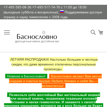
К
+7-495-585-08-36
+7-495-517-74-76
с 11:00 до 18:00
содержимому
(выходные суббота и воскресенье).
Поддерживаем русскую
огранку и науку геммологию с 2008 года.
Искат
Ко
ЛЕТНЯЯ РАСПРОДАЖА! Настолько большие и честные
скидки, что даже временно отключены персональные
промокоды.
Новинки в Баснословно!
Баснословно желает Вам весны
снаружи и счастья внутри! Любите близких и себя! Вы —
великолепны!
Позвольте себе достойный Вас натуральный редкий
или модный камень, поддержав традиции русской
огранки и науки геммологии. И закажите у своего
ювелира украшение, которого ни у кого больше не будет