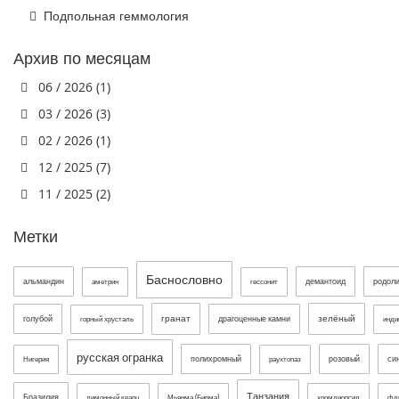
Подпольная геммология
Архив по месяцам
06 / 2026 (1)
03 / 2026 (3)
02 / 2026 (1)
12 / 2025 (7)
11 / 2025 (2)
Метки
Баснословно
альмандин
демантоид
родол
аметрин
гессонит
гранат
зелёный
голубой
драгоценные камни
горный хрусталь
инди
русская огранка
полихромный
розовый
си
Нигерия
раухтопаз
Танзания
Бразилия
лимонный кварц
Мьянма (Бирма)
хромдиопсид
фл