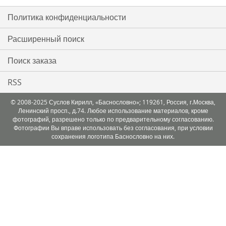
Политика конфиденциальности
Расширенный поиск
Поиск заказа
RSS
© 2008-2025 Суслов Кирилл, «Баснословно»; 119261, Россия, г.Москва,
Ленинский просп., д.74. Любое использование материалов, кроме
фотографий, разрешено только по предварительному согласованию.
Фотографии Вы вправе использовать без согласования, при условии
сохранения логотипа Баснословно на них.