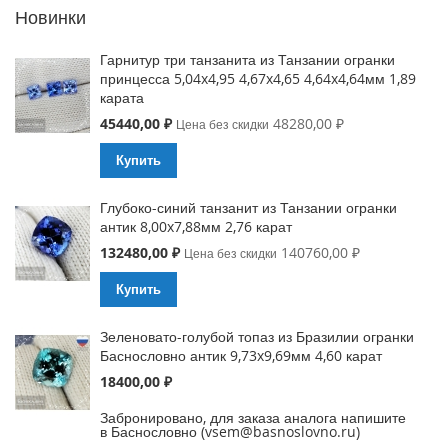
Новинки
Гарнитур три танзанита из Танзании огранки
принцесса 5,04x4,95 4,67x4,65 4,64x4,64мм 1,89
карата
Special
45440,00 ₽
48280,00 ₽
Цена без скидки
Price
Купить
Глубоко-синий танзанит из Танзании огранки
антик 8,00x7,88мм 2,76 карат
Special
132480,00 ₽
140760,00 ₽
Цена без скидки
Price
Купить
Зеленовато-голубой топаз из Бразилии огранки
Баснословно антик 9,73x9,69мм 4,60 карат
18400,00 ₽
Забронировано, для заказа аналога напишите
в Баснословно (vsem@basnoslovno.ru)