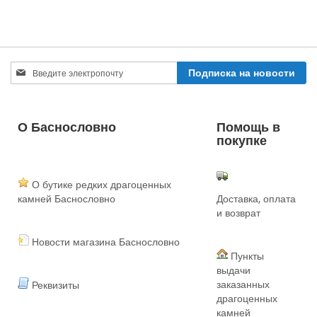
Sign
Подписка на новости
Up
for
Our
Newsletter:
О Баснословно
Помощь в
покупке
О бутике редких драгоценных
камней Баснословно
Доставка, оплата
и возврат
Новости магазина Баснословно
Пункты
выдачи
заказанных
Реквизиты
драгоценных
камней