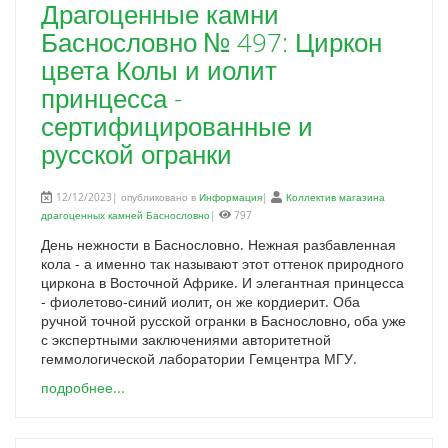
Драгоценные камни
Баснословно № 497: Циркон
цвета Колы и иолит
принцесса -
сертифицированные и
русской огранки
12/12/2023| опубликовано в
Информация
|
Коллектив магазина
драгоценных камней Баснословно
|
797
День нежности в Баснословно. Нежная разбавленная
кола - а именно так называют этот оттенок природного
циркона в Восточной Африке. И элегантная принцесса
- фиолетово-синий иолит, он же кордиерит. Оба
ручной точной русской огранки в Баснословно, оба уже
с экспертными заключениями авторитетной
геммологической лаборатории Гемцентра МГУ.
подробнее...