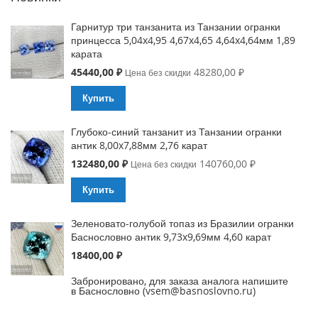
Гарнитур три танзанита из Танзании огранки
принцесса 5,04x4,95 4,67x4,65 4,64x4,64мм 1,89
карата
Special
45440,00 ₽
48280,00 ₽
Цена без скидки
Price
Купить
Глубоко-синий танзанит из Танзании огранки
антик 8,00x7,88мм 2,76 карат
Special
132480,00 ₽
140760,00 ₽
Цена без скидки
Price
Купить
Зеленовато-голубой топаз из Бразилии огранки
Баснословно антик 9,73x9,69мм 4,60 карат
18400,00 ₽
Забронировано, для заказа аналога напишите
в Баснословно (vsem@basnoslovno.ru)