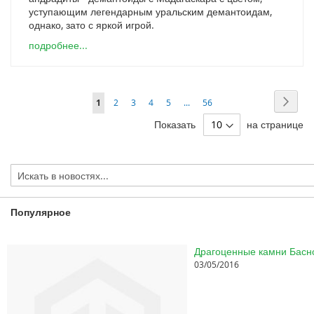
уступающим легендарным уральским демантоидам,
однако, зато с яркой игрой.
подробнее...
Page
Page
Дале
You're
Page
Page
Page
Page
Page
1
2
3
4
5
...
56
currently
Показать
на странице
reading
page
Популярное
03/05/2016