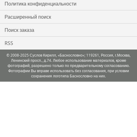
Политика конфиденциальности
Расширенный поиск
Поиск заказа
RSS
© 2008-2025 Суслов Кирилл, «Баснословно»; 119261, Россия, г.Москва,
Ленинский просп., д.74. Любое использование материалов, кроме
фотографий, разрешено только по предварительному согласованию.
Фотографии Вы вправе использовать без согласования, при условии
сохранения логотипа Баснословно на них.