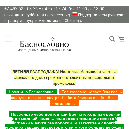
К
+7-495-585-08-36
+7-495-517-74-76
с 11:00 до 18:00
содержимому
(выходные суббота и воскресенье).
Поддерживаем русскую
огранку и науку геммологию с 2008 года.
Искат
Ко
ЛЕТНЯЯ РАСПРОДАЖА! Настолько большие и честные
скидки, что даже временно отключены персональные
промокоды.
Новинки в Баснословно!
Баснословно желает Вам весны
снаружи и счастья внутри! Любите близких и себя! Вы —
великолепны!
Позвольте себе достойный Вас натуральный редкий
или модный камень, поддержав традиции русской
огранки и науки геммологии. И закажите у своего
ювелира украшение, которого ни у кого больше не будет