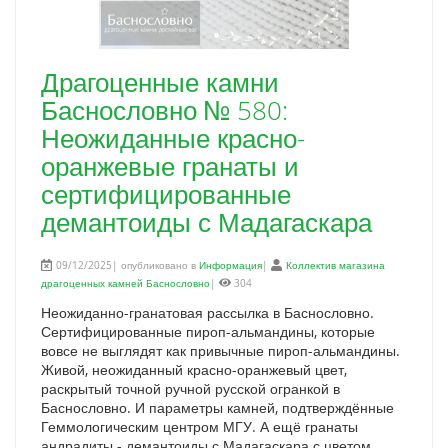
Драгоценные камни
Баснословно № 580:
Неожиданные красно-
оранжевые гранаты и
сертифицированные
демантоиды с Мадагаскара
09/12/2025| опубликовано в
Информация
|
Коллектив магазина
драгоценных камней Баснословно
|
304
Неожиданно-гранатовая рассылка в Баснословно.
Сертифицированные пироп-альмандины, которые
вовсе не выглядят как привычные пироп-альмандины.
Живой, неожиданный красно-оранжевый цвет,
раскрытый точной ручной русской огранкой в
Баснословно. И параметры камней, подтверждённые
Геммологическим центром МГУ. А ещё гранаты
андрадиты - демантоиды с Мадагаскара с цветом,