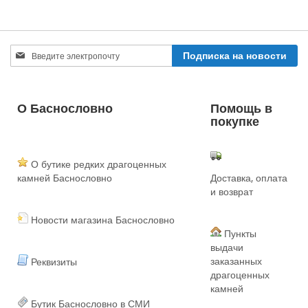
Sign
Подписка на новости
Up
for
Our
Newsletter:
О Баснословно
Помощь в
покупке
О бутике редких драгоценных
камней Баснословно
Доставка, оплата
и возврат
Новости магазина Баснословно
Пункты
выдачи
заказанных
Реквизиты
драгоценных
камней
Бутик Баснословно в СМИ