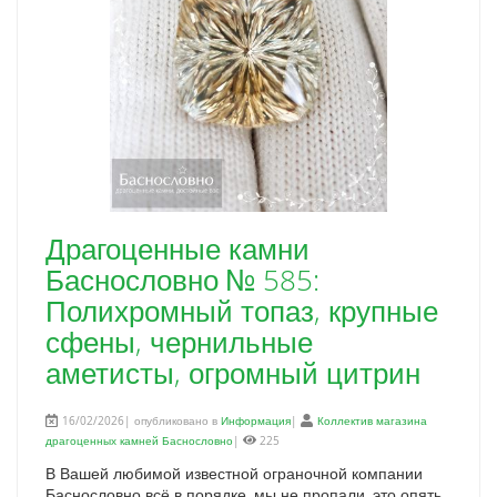
Драгоценные камни
Баснословно № 585:
Полихромный топаз, крупные
сфены, чернильные
аметисты, огромный цитрин
16/02/2026| опубликовано в
Информация
|
Коллектив магазина
драгоценных камней Баснословно
|
225
В Вашей любимой известной ограночной компании
Баснословно всё в порядке, мы не пропали, это опять