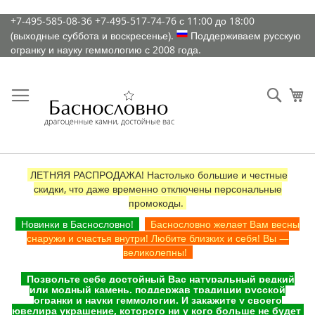
К
+7-495-585-08-36
+7-495-517-74-76
с 11:00 до 18:00
содержимому
(выходные суббота и воскресенье).
Поддерживаем русскую
огранку и науку геммологию с 2008 года.
Искат
Ко
ЛЕТНЯЯ РАСПРОДАЖА! Настолько большие и честные
скидки, что даже временно отключены персональные
промокоды.
Новинки в Баснословно!
Баснословно желает Вам весны
снаружи и счастья внутри! Любите близких и себя! Вы —
великолепны!
Позвольте себе достойный Вас натуральный редкий
или модный камень, поддержав традиции русской
огранки и науки геммологии. И закажите у своего
ювелира украшение, которого ни у кого больше не будет