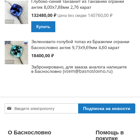
Глубоко-синий танзанит из Танзании огранки
антик 8,00x7,88мм 2,76 карат
Special
132480,00 ₽
140760,00 ₽
Цена без скидки
Price
Купить
Зеленовато-голубой топаз из Бразилии огранки
Баснословно антик 9,73x9,69мм 4,60 карат
18400,00 ₽
Забронировано, для заказа аналога напишите
в Баснословно (vsem@basnoslovno.ru)
Sign
Подписка на новости
Up
for
Our
Newsletter:
О Баснословно
Помощь в
покупке