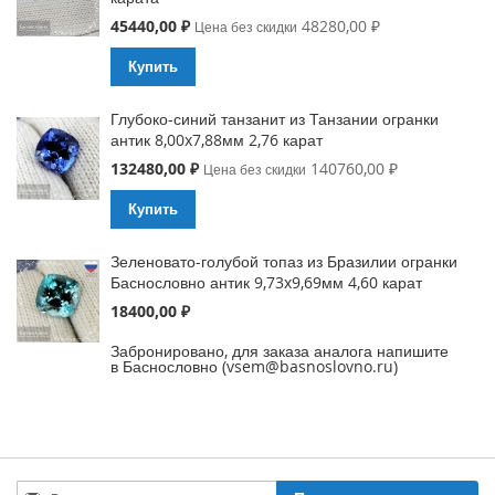
Special
45440,00 ₽
48280,00 ₽
Цена без скидки
Price
Купить
Глубоко-синий танзанит из Танзании огранки
антик 8,00x7,88мм 2,76 карат
Special
132480,00 ₽
140760,00 ₽
Цена без скидки
Price
Купить
Зеленовато-голубой топаз из Бразилии огранки
Баснословно антик 9,73x9,69мм 4,60 карат
18400,00 ₽
Забронировано, для заказа аналога напишите
в Баснословно (vsem@basnoslovno.ru)
Sign