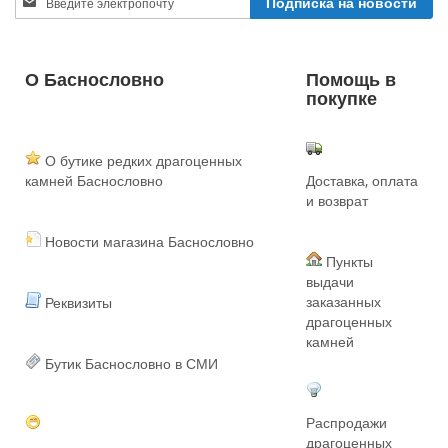
Подписка на новости
Up
for
Our
Newsletter:
О Баснословно
Помощь в
покупке
О бутике редких драгоценных
камней Баснословно
Доставка, оплата
и возврат
Новости магазина Баснословно
Пункты
выдачи
заказанных
Реквизиты
драгоценных
камней
Бутик Баснословно в СМИ
Распродажи
драгоценных