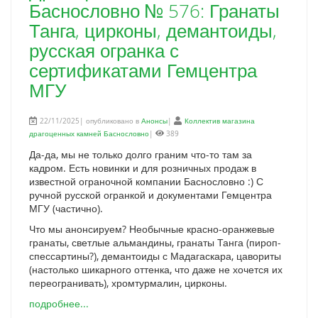
Баснословно № 576: Гранаты
Танга, цирконы, демантоиды,
русская огранка с
сертификатами Гемцентра
МГУ
22/11/2025| опубликовано в
Анонсы
|
Коллектив магазина
драгоценных камней Баснословно
|
389
Да-да, мы не только долго граним что-то там за
кадром. Есть новинки и для розничных продаж в
известной ограночной компании Баснословно :) С
ручной русской огранкой и документами Гемцентра
МГУ (частично).
Что мы анонсируем? Необычные красно-оранжевые
гранаты, светлые альмандины, гранаты Танга (пироп-
спессартины?), демантоиды с Мадагаскара, цавориты
(настолько шикарного оттенка, что даже не хочется их
переогранивать), хромтурмалин, цирконы.
подробнее...