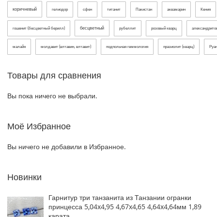
коричневый
гелиодор
сфен
титанит
Пакистан
аквамарин
Кения
бесцветный
гошенит (бесцветный берилл)
рубеллит
розовый кварц
александрит
малайя
молдавит (влтавин, влтавит)
подпольная геммология
празиолит (кварц)
Руа
Товары для сравнения
Вы пока ничего не выбрали.
Моё Избранное
Вы ничего не добавили в Избранное.
Новинки
Гарнитур три танзанита из Танзании огранки
принцесса 5,04x4,95 4,67x4,65 4,64x4,64мм 1,89
карата