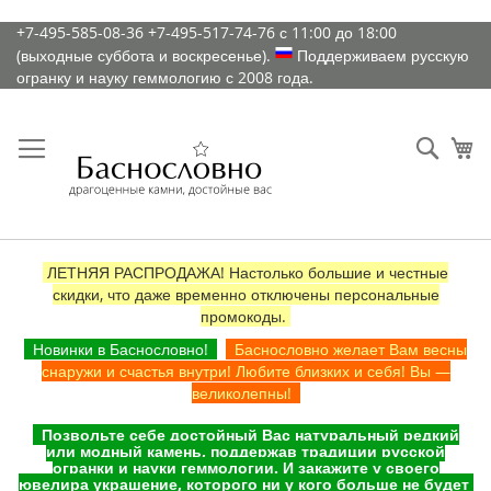
К
+7-495-585-08-36
+7-495-517-74-76
с 11:00 до 18:00
содержимому
(выходные суббота и воскресенье).
Поддерживаем русскую
огранку и науку геммологию с 2008 года.
Искат
Ко
ЛЕТНЯЯ РАСПРОДАЖА! Настолько большие и честные
скидки, что даже временно отключены персональные
промокоды.
Новинки в Баснословно!
Баснословно желает Вам весны
снаружи и счастья внутри! Любите близких и себя! Вы —
великолепны!
Позвольте себе достойный Вас натуральный редкий
или модный камень, поддержав традиции русской
огранки и науки геммологии. И закажите у своего
ювелира украшение, которого ни у кого больше не будет