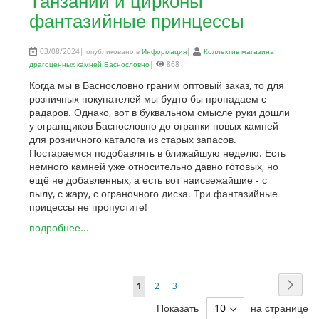
Танзании и цирконы
фантазийные принцессы
03/08/2024| опубликовано в
Информация
|
Коллектив магазина
драгоценных камней Баснословно
|
868
Когда мы в Баснословно граним оптовый заказ, то для
розничных покупателей мы будто бы пропадаем с
радаров. Однако, вот в буквальном смысле руки дошли
у огранщиков Баснословно до огранки новых камней
для розничного каталога из старых запасов.
Постараемся подобавлять в ближайшую неделю. Есть
немного камней уже относительно давно готовых, но
ещё не добавленных, а есть вот наисвежайшие - с
пылу, с жару, с ограночного диска. Три фантазийные
прицессы не пропустите!
подробнее...
Page
Page
Дале
You're
Page
Page
1
2
3
currently
Показать
на странице