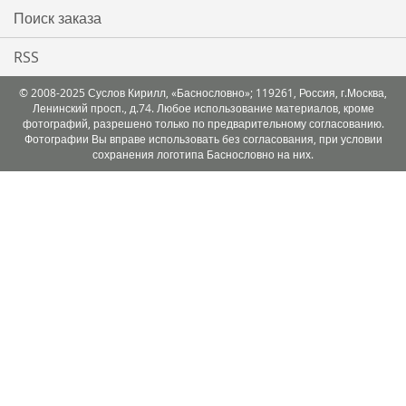
Поиск заказа
RSS
© 2008-2025 Суслов Кирилл, «Баснословно»; 119261, Россия, г.Москва,
Ленинский просп., д.74. Любое использование материалов, кроме
фотографий, разрешено только по предварительному согласованию.
Фотографии Вы вправе использовать без согласования, при условии
сохранения логотипа Баснословно на них.