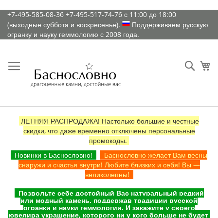
К
+7-495-585-08-36
+7-495-517-74-76
с 11:00 до 18:00
содержимому
(выходные суббота и воскресенье).
Поддерживаем русскую
огранку и науку геммологию с 2008 года.
Искат
Ко
ЛЕТНЯЯ РАСПРОДАЖА! Настолько большие и честные
скидки, что даже временно отключены персональные
промокоды.
Новинки в Баснословно!
Баснословно желает Вам весны
снаружи и счастья внутри! Любите близких и себя! Вы —
великолепны!
Позвольте себе достойный Вас натуральный редкий
или модный камень, поддержав традиции русской
огранки и науки геммологии. И закажите у своего
ювелира украшение, которого ни у кого больше не будет