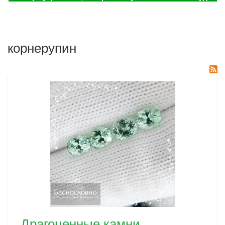
корнерупин
Драгоценные камни