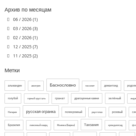
Архив по месяцам
06 / 2026 (1)
03 / 2026 (3)
02 / 2026 (1)
12 / 2025 (7)
11 / 2025 (2)
Метки
Баснословно
альмандин
демантоид
родол
аметрин
гессонит
гранат
зелёный
голубой
драгоценные камни
горный хрусталь
инди
русская огранка
полихромный
розовый
си
Нигерия
раухтопаз
Танзания
Бразилия
лимонный кварц
Мьянма (Бирма)
хромдиопсид
фл