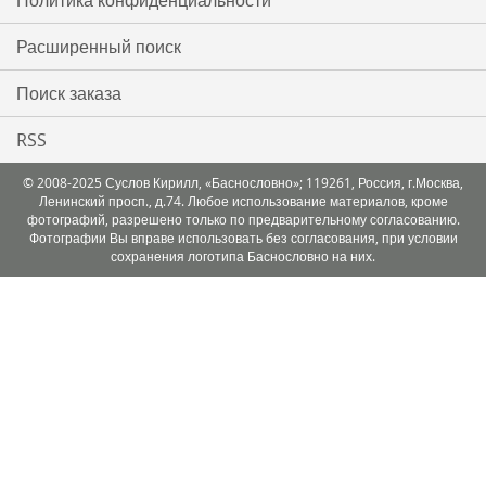
Политика конфиденциальности
Расширенный поиск
Поиск заказа
RSS
© 2008-2025 Суслов Кирилл, «Баснословно»; 119261, Россия, г.Москва,
Ленинский просп., д.74. Любое использование материалов, кроме
фотографий, разрешено только по предварительному согласованию.
Фотографии Вы вправе использовать без согласования, при условии
сохранения логотипа Баснословно на них.