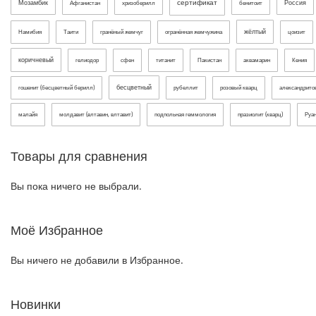
сертификат
Мозамбик
Россия
Афганистан
хризоберилл
бенитоит
жёлтый
Намибия
Таити
гранёный жемчуг
огранённая жемчужина
цоизит
коричневый
гелиодор
сфен
титанит
Пакистан
аквамарин
Кения
бесцветный
гошенит (бесцветный берилл)
рубеллит
розовый кварц
александрит
малайя
молдавит (влтавин, влтавит)
подпольная геммология
празиолит (кварц)
Руа
Товары для сравнения
Вы пока ничего не выбрали.
Моё Избранное
Вы ничего не добавили в Избранное.
Новинки