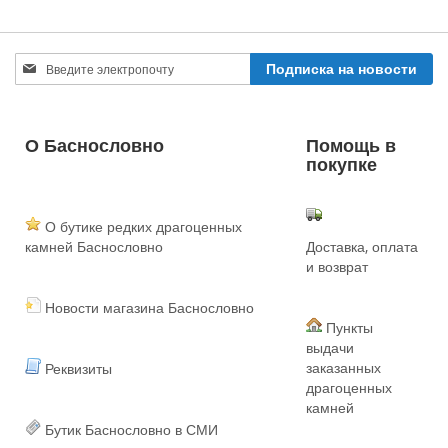
Sign
Подписка на новости
Up
for
Our
Newsletter:
О Баснословно
Помощь в
покупке
О бутике редких драгоценных
камней Баснословно
Доставка, оплата
и возврат
Новости магазина Баснословно
Пункты
выдачи
заказанных
Реквизиты
драгоценных
камней
Бутик Баснословно в СМИ