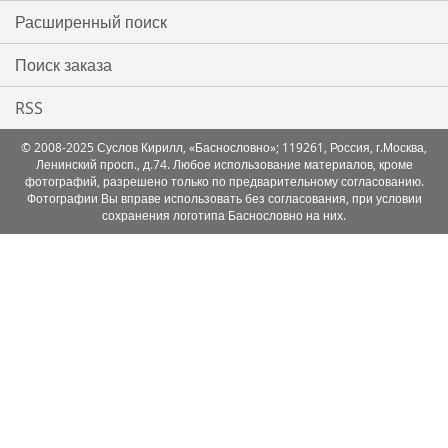
Расширенный поиск
Поиск заказа
RSS
© 2008-2025 Суслов Кирилл, «Баснословно»; 119261, Россия, г.Москва,
Ленинский просп., д.74. Любое использование материалов, кроме
фотографий, разрешено только по предварительному согласованию.
Фотографии Вы вправе использовать без согласования, при условии
сохранения логотипа Баснословно на них.