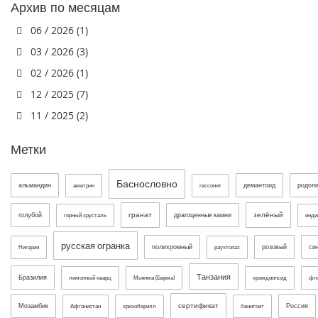
Архив по месяцам
06 / 2026 (1)
03 / 2026 (3)
02 / 2026 (1)
12 / 2025 (7)
11 / 2025 (2)
Метки
Баснословно
альмандин
демантоид
родол
аметрин
гессонит
гранат
зелёный
голубой
драгоценные камни
горный хрусталь
инди
русская огранка
полихромный
розовый
си
Нигерия
раухтопаз
Танзания
Бразилия
лимонный кварц
Мьянма (Бирма)
хромдиопсид
фл
сертификат
Мозамбик
Россия
Афганистан
хризоберилл
бенитоит