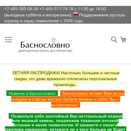
К
+7-495-585-08-36
+7-495-517-74-76
с 11:00 до 18:00
содержимому
(выходные суббота и воскресенье).
Поддерживаем русскую
огранку и науку геммологию с 2008 года.
Искат
Ко
ЛЕТНЯЯ РАСПРОДАЖА! Настолько большие и честные
скидки, что даже временно отключены персональные
промокоды.
Новинки в Баснословно!
Баснословно желает Вам весны
снаружи и счастья внутри! Любите близких и себя! Вы —
великолепны!
Позвольте себе достойный Вас натуральный редкий
или модный камень, поддержав традиции русской
огранки и науки геммологии. И закажите у своего
ювелира украшение, которого ни у кого больше не будет