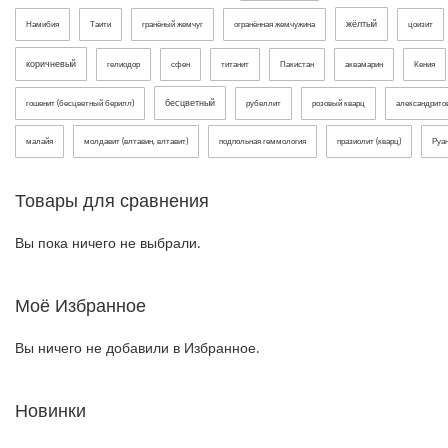
жёлтый
Намибия
Таити
гранёный жемчуг
огранённая жемчужина
цоизит
коричневый
гелиодор
сфен
титанит
Пакистан
аквамарин
Кения
бесцветный
гошенит (бесцветный берилл)
рубеллит
розовый кварц
александрит
малайя
молдавит (влтавин, влтавит)
подпольная геммология
празиолит (кварц)
Руа
Товары для сравнения
Вы пока ничего не выбрали.
Моё Избранное
Вы ничего не добавили в Избранное.
Новинки