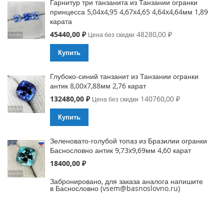
Гарнитур три танзанита из Танзании огранки
принцесса 5,04x4,95 4,67x4,65 4,64x4,64мм 1,89
карата
Special
45440,00 ₽
48280,00 ₽
Цена без скидки
Price
Купить
Глубоко-синий танзанит из Танзании огранки
антик 8,00x7,88мм 2,76 карат
Special
132480,00 ₽
140760,00 ₽
Цена без скидки
Price
Купить
Зеленовато-голубой топаз из Бразилии огранки
Баснословно антик 9,73x9,69мм 4,60 карат
18400,00 ₽
Забронировано, для заказа аналога напишите
в Баснословно (vsem@basnoslovno.ru)