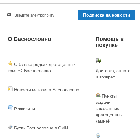
Sign
Подписка на новости
Up
for
Our
Newsletter:
О Баснословно
Помощь в
покупке
О бутике редких драгоценных
камней Баснословно
Доставка, оплата
и возврат
Новости магазина Баснословно
Пункты
выдачи
заказанных
Реквизиты
драгоценных
камней
Бутик Баснословно в СМИ