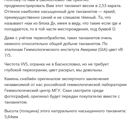
продемонстрировать Вам этот танзанит весом в 2,53 карата.
Оттенок наиболее насыщенный для танзанитов — яркий,
преимущественно синий и не слишком тёмный. То, что
называют «как из блока Д», имея в виду, что такие если где и
попадаются, то в той части месторождения, под буквой D.
Даже с учётом термообработки, таких танзанитов очень
немного относительно общей добычи танзанитов. По
эталонам Геммологического института Америки (GIA) цвет vB
7/5.
Чистота VVS, огранка не в Баснословно, но не требует
глубокой переогранки, цвет раскрыт, мы довольны.
Камень снабжён оригиналом экспертного заключения
независимой от нас российской геммологической лаборатории
Геммологический центр МГУ. Скан смотрите среди
фотографий, оригинал будет передан покупателю вместе с
танзанитом.
Высота (толщина) этого натурального насыщенного танзанита:
5,64мм