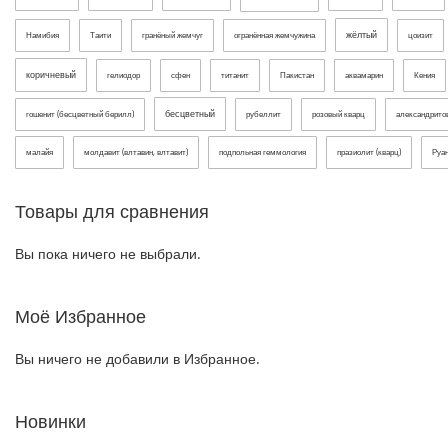
жёлтый
Намибия
Таити
гранёный жемчуг
огранённая жемчужина
цоизит
коричневый
гелиодор
сфен
титанит
Пакистан
аквамарин
Кения
бесцветный
гошенит (бесцветный берилл)
рубеллит
розовый кварц
александрит
малайя
молдавит (влтавин, влтавит)
подпольная геммология
празиолит (кварц)
Руа
Товары для сравнения
Вы пока ничего не выбрали.
Моё Избранное
Вы ничего не добавили в Избранное.
Новинки