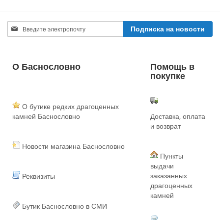
Sign
Подписка на новости
Up
for
Our
Newsletter:
О Баснословно
Помощь в
покупке
О бутике редких драгоценных
камней Баснословно
Доставка, оплата
и возврат
Новости магазина Баснословно
Пункты
выдачи
заказанных
Реквизиты
драгоценных
камней
Бутик Баснословно в СМИ