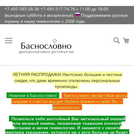
К
+7-495-585-08-36
+7-495-517-74-76
с 11:00 до 18:00
содержимому
(выходные суббота и воскресенье).
Поддерживаем русскую
огранку и науку геммологию с 2008 года.
Искат
Ко
ЛЕТНЯЯ РАСПРОДАЖА! Настолько большие и честные
скидки, что даже временно отключены персональные
промокоды.
Новинки в Баснословно!
Баснословно желает Вам весны
снаружи и счастья внутри! Любите близких и себя! Вы —
великолепны!
Позвольте себе достойный Вас натуральный редкий
или модный камень, поддержав традиции русской
огранки и науки геммологии. И закажите у своего
ювелира украшение, которого ни у кого больше не будет