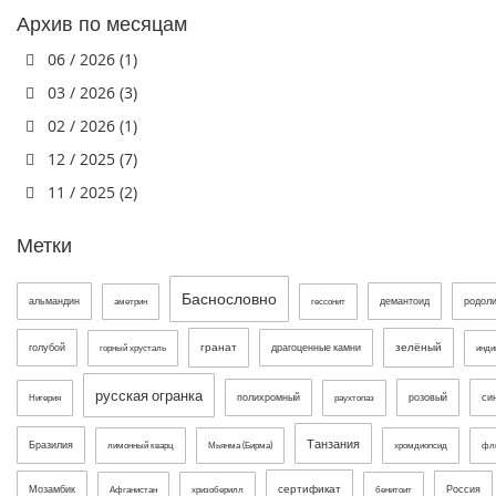
Архив по месяцам
06 / 2026 (1)
03 / 2026 (3)
02 / 2026 (1)
12 / 2025 (7)
11 / 2025 (2)
Метки
Баснословно
альмандин
демантоид
родол
аметрин
гессонит
гранат
зелёный
голубой
драгоценные камни
горный хрусталь
инди
русская огранка
полихромный
розовый
си
Нигерия
раухтопаз
Танзания
Бразилия
лимонный кварц
Мьянма (Бирма)
хромдиопсид
фл
сертификат
Мозамбик
Россия
Афганистан
хризоберилл
бенитоит