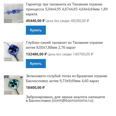
Гарнитур три танзанита из Танзании огранки
принцесса 5,04x4,95 4,67x4,65 4,64x4,64мм 1,89
карата
Special
45440,00 ₽
48280,00 ₽
Цена без скидки
Price
Купить
Глубоко-синий танзанит из Танзании огранки
антик 8,00x7,88мм 2,76 карат
Special
132480,00 ₽
140760,00 ₽
Цена без скидки
Price
Купить
Зеленовато-голубой топаз из Бразилии огранки
Баснословно антик 9,73x9,69мм 4,60 карат
18400,00 ₽
Забронировано, для заказа аналога напишите
в Баснословно (vsem@basnoslovno.ru)