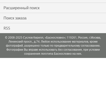
Расширенный поиск
Поиск заказа
RSS
© 2008-2025 Суслов Кирилл, «Баснословно»; 119261, Россия, г.Москва,
Ленинский просп., д.74. Любое использование материалов, кроме
фотографий, разрешено только по предварительному согласованию.
Фотографии Вы вправе использовать без согласования, при условии
сохранения логотипа Баснословно на них.