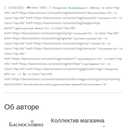
13/04/2023
|
View: 1095
|
Разделов:
Информация
|
Меток: <a class="mp-
info" href="https://basnoslovno.ru/novosti/tag/basnoslovno">Баснословно</a>, <a
class="mp-info" href="https://basnoslovno.ru/novosti/tag/tanzanity">танзанит</a>, <a
class="mp-info" href="https://basnoslovno.ru/novosti/tag/dragocennye-
kamni">драгоценные камни</a>, <a class="mp-info"
href="https://basnoslovno.ru/novosti/tag/zeljonyj">зелёный</a>, <a class="mp-info"
href="https://basnoslovno.ru/novosti/tag/ogranka">русская огранка</a>, <a
class="mp-info" href="https://basnoslovno.ru/novosti/tag/sinij">синий</a>, <a
class="mp-info" href="https://basnoslovno.ru/novosti/tag/tanzanija">Танзания</a>, <a
class="mp-info"
href="https://basnoslovno.ru/novosti/tag/hrizoberill">хризоберилл</a>, <a class="mp-
info" href="https://basnoslovno.ru/novosti/tag/sertifikat">сертификат</a>, <a
class="mp-info" href="https://basnoslovno.ru/novosti/tag/gemcentr-mgu">Гемцентр
МГУ</a>
|
By: <a class="mp-info"
href="https://basnoslovno.ru/novosti/author/kollektiv-magazina-dragocennyh-kamnej-
basnoslovno">Коллектив магазина драгоценных камней Баснословно</a>
Об авторе
Коллектив магазина