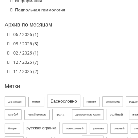
Информация
Подпольная геммология
Архив по месяцам
06 / 2026 (1)
03 / 2026 (3)
02 / 2026 (1)
12 / 2025 (7)
11 / 2025 (2)
Метки
Баснословно
альмандин
демантоид
родол
аметрин
гессонит
гранат
зелёный
голубой
драгоценные камни
горный хрусталь
инди
русская огранка
полихромный
розовый
си
Нигерия
раухтопаз