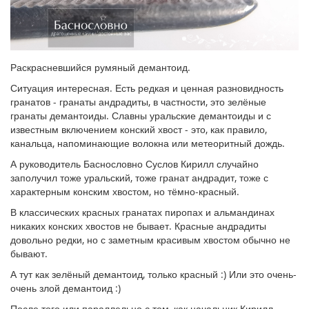
Раскрасневшийся румяный демантоид.
Ситуация интересная. Есть редкая и ценная разновидность
гранатов - гранаты андрадиты, в частности, это зелёные
гранаты демантоиды. Славны уральские демантоиды и с
известным включением конский хвост - это, как правило,
канальца, напоминающие волокна или метеоритный дождь.
А руководитель Баснословно Суслов Кирилл случайно
заполучил тоже уральский, тоже гранат андрадит, тоже с
характерным конским хвостом, но тёмно-красный.
В классических красных гранатах пиропах и альмандинах
никаких конских хвостов не бывает. Красные андрадиты
довольно редки, но с заметным красивым хвостом обычно не
бывают.
А тут как зелёный демантоид, только красный :) Или это очень-
очень злой демантоид :)
После того или параллельно с тем, как начальник Кирилл