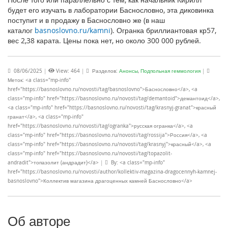
будет его изучать в лаборатории Баснословно, эта диковинка
поступит и в продажу в Баснословно же (в наш
каталог
basnoslovno.ru/kamni
). Огранка бриллиантовая кр57,
вес 2,38 карата. Цены пока нет, но около 300 000 рублей.
08/06/2025
|
View: 464
|
Разделов:
Анонсы
,
Подпольная геммология
|
Меток: <a class="mp-info"
href="https://basnoslovno.ru/novosti/tag/basnoslovno">Баснословно</a>, <a
class="mp-info" href="https://basnoslovno.ru/novosti/tag/demantoid">демантоид</a>,
<a class="mp-info" href="https://basnoslovno.ru/novosti/tag/krasnyj-granat">красный
гранат</a>, <a class="mp-info"
href="https://basnoslovno.ru/novosti/tag/ogranka">русская огранка</a>, <a
class="mp-info" href="https://basnoslovno.ru/novosti/tag/rossija">Россия</a>, <a
class="mp-info" href="https://basnoslovno.ru/novosti/tag/krasnyj">красный</a>, <a
class="mp-info" href="https://basnoslovno.ru/novosti/tag/topazolit-
andradit">топазолит (андрадит)</a>
|
By: <a class="mp-info"
href="https://basnoslovno.ru/novosti/author/kollektiv-magazina-dragocennyh-kamnej-
basnoslovno">Коллектив магазина драгоценных камней Баснословно</a>
Об авторе