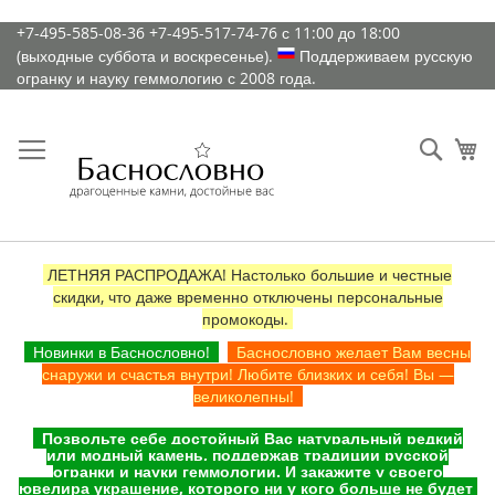
К
+7-495-585-08-36
+7-495-517-74-76
с 11:00 до 18:00
содержимому
(выходные суббота и воскресенье).
Поддерживаем русскую
огранку и науку геммологию с 2008 года.
Искат
Ко
ЛЕТНЯЯ РАСПРОДАЖА! Настолько большие и честные
скидки, что даже временно отключены персональные
промокоды.
Новинки в Баснословно!
Баснословно желает Вам весны
снаружи и счастья внутри! Любите близких и себя! Вы —
великолепны!
Позвольте себе достойный Вас натуральный редкий
или модный камень, поддержав традиции русской
огранки и науки геммологии. И закажите у своего
ювелира украшение, которого ни у кого больше не будет