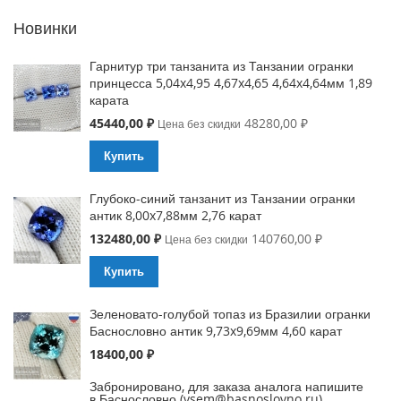
Новинки
Гарнитур три танзанита из Танзании огранки
принцесса 5,04x4,95 4,67x4,65 4,64x4,64мм 1,89
карата
Special
45440,00 ₽
48280,00 ₽
Цена без скидки
Price
Купить
Глубоко-синий танзанит из Танзании огранки
антик 8,00x7,88мм 2,76 карат
Special
132480,00 ₽
140760,00 ₽
Цена без скидки
Price
Купить
Зеленовато-голубой топаз из Бразилии огранки
Баснословно антик 9,73x9,69мм 4,60 карат
18400,00 ₽
Забронировано, для заказа аналога напишите
в Баснословно (vsem@basnoslovno.ru)