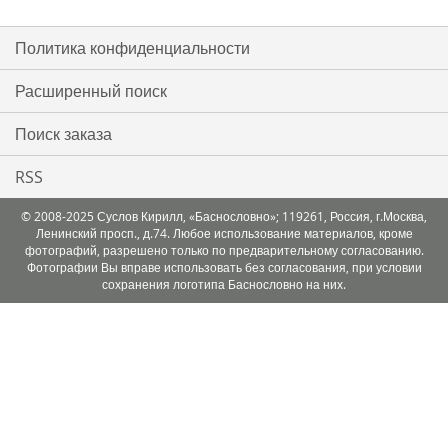
Политика конфиденциальности
Расширенный поиск
Поиск заказа
RSS
© 2008-2025 Суслов Кирилл, «Баснословно»; 119261, Россия, г.Москва,
Ленинский просп., д.74. Любое использование материалов, кроме
фотографий, разрешено только по предварительному согласованию.
Фотографии Вы вправе использовать без согласования, при условии
сохранения логотипа Баснословно на них.