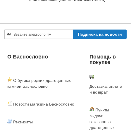
Sign
Подписка на новости
Up
for
Our
Newsletter:
О Баснословно
Помощь в
покупке
О бутике редких драгоценных
камней Баснословно
Доставка, оплата
и возврат
Новости магазина Баснословно
Пункты
выдачи
заказанных
Реквизиты
драгоценных