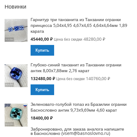
Новинки
Гарнитур три танзанита из Танзании огранки
принцесса 5,04x4,95 4,67x4,65 4,64x4,64мм 1,89
карата
Special
45440,00 ₽
48280,00 ₽
Цена без скидки
Price
Купить
Глубоко-синий танзанит из Танзании огранки
антик 8,00x7,88мм 2,76 карат
Special
132480,00 ₽
140760,00 ₽
Цена без скидки
Price
Купить
Зеленовато-голубой топаз из Бразилии огранки
Баснословно антик 9,73x9,69мм 4,60 карат
18400,00 ₽
Забронировано, для заказа аналога напишите
в Баснословно (vsem@basnoslovno.ru)