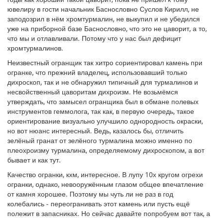
ювелиру в гости начальник Баснословно Суслов Кирилл, не
заподозрил в нём хромтурмалин, не выкупил и не убедился
уже на приборной базе Баснословно, что это не цаворит, а то,
что мы и отлавливали. Потому что у нас был дефицит
хромтурмалинов.
Неизвестный огранщик так хитро сориентировал камень при
огранке, что прежний владелец, использовавший только
дихроскоп, так и не обнаружил типичный для турмалинов и
несвойственный цаворитам дихроизм. Не возьмёмся
утверждать, что замысел огранщика был в обмане полевых
инструментов геммолога, так как, в первую очередь, такое
ориентирование визуально улучшило однородность окраски,
но вот нюанс интересный. Ведь, казалось бы, отличить
зелёный гранат от зелёного турмалина можно именно по
плеохроизму турмалина, определяемому дихроскопом, а вот
бывает и как тут.
Качество огранки, кхм, интересное. В лупу 10х кругом огрехи
огранки, однако, невооружённым глазом общее впечатление
от камня хорошее. Поэтому мы чуть ли не раз в год
колебались - переогранивать этот камень или пусть ещё
полежит в запасниках. Но сейчас давайте попробуем вот так, а