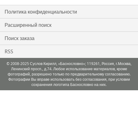
Политика конфиденциальности
Расширенный поиск
Поиск заказа
RSS
© 2008-2025 Суслов Кирилл, «Баснословно»; 119261, Россия, г.Москва,
Ленинский просп., д.74. Любое использование материалов, кроме
фотографий, разрешено только по предварительному согласованию.
Фотографии Вы вправе использовать без согласования, при условии
сохранения логотипа Баснословно на них.