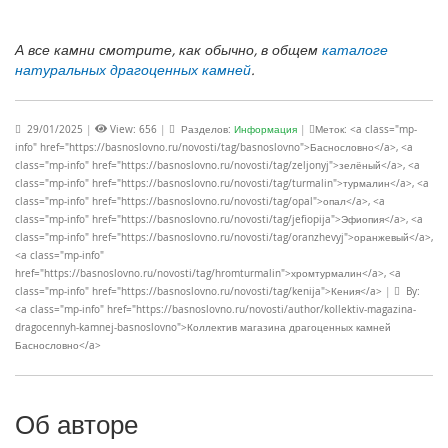
А все камни смотрите, как обычно, в общем
каталоге
натуральных драгоценных камней
.
29/01/2025
|
View: 656
|
Разделов:
Информация
|
Меток: <a class="mp-
info" href="https://basnoslovno.ru/novosti/tag/basnoslovno">Баснословно</a>, <a
class="mp-info" href="https://basnoslovno.ru/novosti/tag/zeljonyj">зелёный</a>, <a
class="mp-info" href="https://basnoslovno.ru/novosti/tag/turmalin">турмалин</a>, <a
class="mp-info" href="https://basnoslovno.ru/novosti/tag/opal">опал</a>, <a
class="mp-info" href="https://basnoslovno.ru/novosti/tag/jefiopija">Эфиопия</a>, <a
class="mp-info" href="https://basnoslovno.ru/novosti/tag/oranzhevyj">оранжевый</a>,
<a class="mp-info"
href="https://basnoslovno.ru/novosti/tag/hromturmalin">хромтурмалин</a>, <a
class="mp-info" href="https://basnoslovno.ru/novosti/tag/kenija">Кения</a>
|
By:
<a class="mp-info" href="https://basnoslovno.ru/novosti/author/kollektiv-magazina-
dragocennyh-kamnej-basnoslovno">Коллектив магазина драгоценных камней
Баснословно</a>
Об авторе