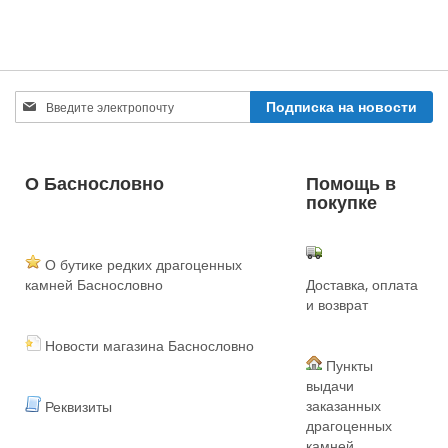
Sign
Подписка на новости
Up
for
Our
Newsletter:
О Баснословно
Помощь в
покупке
О бутике редких драгоценных
камней Баснословно
Доставка, оплата
и возврат
Новости магазина Баснословно
Пункты
выдачи
заказанных
Реквизиты
драгоценных
камней