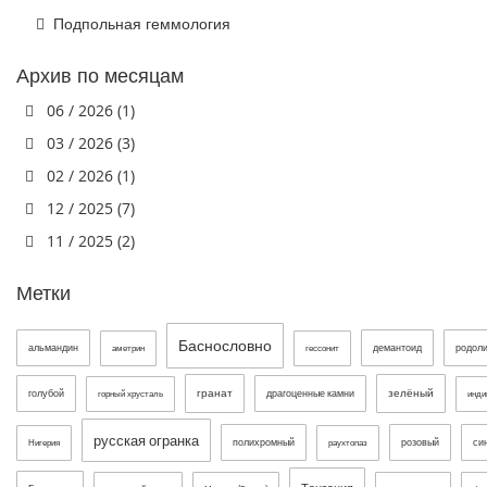
Подпольная геммология
Архив по месяцам
06 / 2026 (1)
03 / 2026 (3)
02 / 2026 (1)
12 / 2025 (7)
11 / 2025 (2)
Метки
Баснословно
альмандин
демантоид
родол
аметрин
гессонит
гранат
зелёный
голубой
драгоценные камни
горный хрусталь
инди
русская огранка
полихромный
розовый
си
Нигерия
раухтопаз