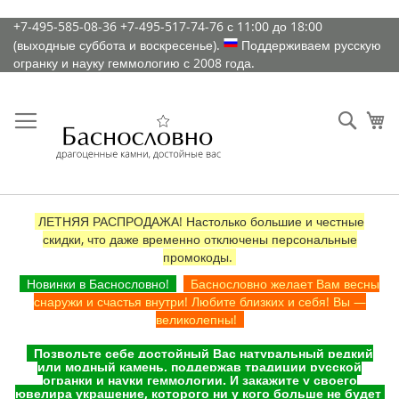
К
+7-495-585-08-36
+7-495-517-74-76
с 11:00 до 18:00
содержимому
(выходные суббота и воскресенье).
Поддерживаем русскую
огранку и науку геммологию с 2008 года.
Искат
Ко
ЛЕТНЯЯ РАСПРОДАЖА! Настолько большие и честные
скидки, что даже временно отключены персональные
промокоды.
Новинки в Баснословно!
Баснословно желает Вам весны
снаружи и счастья внутри! Любите близких и себя! Вы —
великолепны!
Позвольте себе достойный Вас натуральный редкий
или модный камень, поддержав традиции русской
огранки и науки геммологии. И закажите у своего
ювелира украшение, которого ни у кого больше не будет