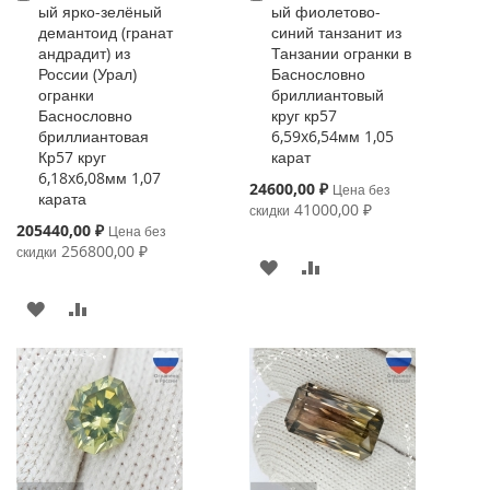
ый ярко-зелёный
ый фиолетово-
демантоид (гранат
синий танзанит из
андрадит) из
Танзании огранки в
России (Урал)
Баснословно
огранки
бриллиантовый
Баснословно
круг кр57
бриллиантовая
6,59x6,54мм 1,05
Кр57 круг
карат
6,18x6,08мм 1,07
Special
24600,00 ₽
Цена без
карата
Price
41000,00 ₽
скидки
Special
205440,00 ₽
Цена без
Price
256800,00 ₽
скидки
В
К
ИЗБРАННОЕ
СРАВНЕНИЮ
В
К
ИЗБРАННОЕ
СРАВНЕНИЮ