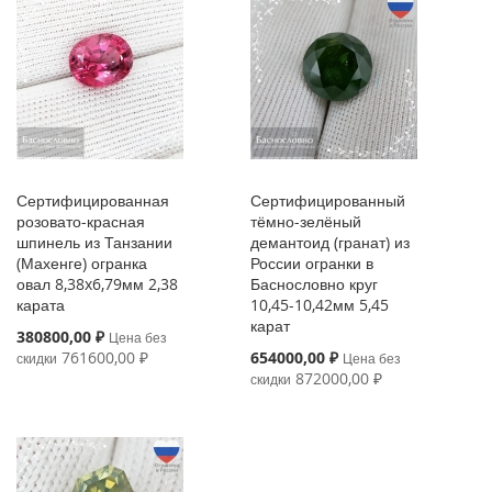
Сертифицированная
Сертифицированный
розовато-красная
тёмно-зелёный
шпинель из Танзании
демантоид (гранат) из
(Махенге) огранка
России огранки в
овал 8,38x6,79мм 2,38
Баснословно круг
карата
10,45-10,42мм 5,45
карат
Special
380800,00 ₽
Цена без
Price
Special
761600,00 ₽
654000,00 ₽
скидки
Цена без
Price
872000,00 ₽
скидки