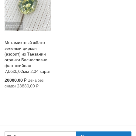
Метамиктный жёлто-
зелёный циркон
(азорит) из Танзании
огранки Баснословно
фантазийная
7,66x6,02мм 2,04 карат
Special
20000,00 ₽
Цена без
Price
28880,00 ₽
скидки
Sign