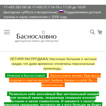
К
+7-495-585-08-36
+7-495-517-74-76
с 11:00 до 18:00
содержимому
(выходные суббота и воскресенье).
Поддерживаем русскую
огранку и науку геммологию с 2008 года.
Искат
Ко
ЛЕТНЯЯ РАСПРОДАЖА! Настолько большие и честные
скидки, что даже временно отключены персональные
промокоды.
Новинки в Баснословно!
Баснословно желает Вам весны
снаружи и счастья внутри! Любите близких и себя! Вы —
великолепны!
Позвольте себе достойный Вас натуральный редкий
или модный камень, поддержав традиции русской
огранки и науки геммологии. И закажите у своего
ювелира украшение, которого ни у кого больше не будет