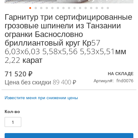
Гарнитур три сертифицированные
К
началу
грозовые шпинели из Танзании
галереи
огранки Баснословно
изображений
бриллиантовый круг Кр57
6,03x6,03 5,58x5,56 5,53x5,51мм
2,22 карат
71 520 ₽
Special
НА СКЛАДЕ
Price
Артикул
fnd0076
Цена без скидки
89 400 ₽
Известите меня при снижении цены
Кол-во