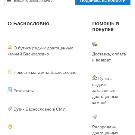
Подписка на новости
Up
for
Our
Newsletter:
О Баснословно
Помощь в
покупке
О бутике редких драгоценных
камней Баснословно
Доставка, оплата
и возврат
Новости магазина Баснословно
Пункты
выдачи
заказанных
Реквизиты
драгоценных
камней
Бутик Баснословно в СМИ
Распродажи
драгоценных