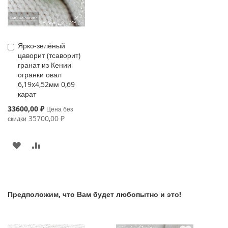
Ярко-зелёный
Купить
цаворит (тсаворит)
гранат из Кении
огранки овал
6,19x4,52мм 0,69
карат
Special
33600,00 ₽
Цена без
Price
35700,00 ₽
скидки
В
К
ИЗБРАННОЕ
СРАВНЕНИЮ
Предположим, что Вам будет любопытно и это!