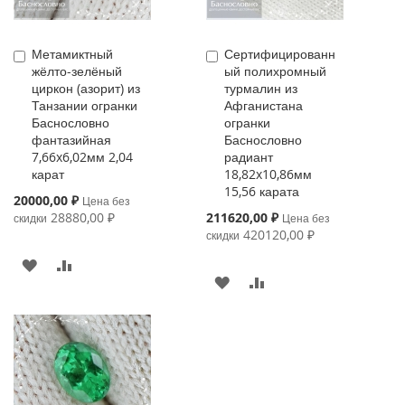
Метамиктный
Сертифицированн
Купить
Купить
жёлто-зелёный
ый полихромный
циркон (азорит) из
турмалин из
Танзании огранки
Афганистана
Баснословно
огранки
фантазийная
Баснословно
7,66x6,02мм 2,04
радиант
карат
18,82x10,86мм
15,56 карата
Special
20000,00 ₽
Цена без
Price
Special
28880,00 ₽
211620,00 ₽
скидки
Цена без
Price
420120,00 ₽
скидки
В
К
В
К
ИЗБРАННОЕ
СРАВНЕНИЮ
ИЗБРАННОЕ
СРАВНЕНИЮ