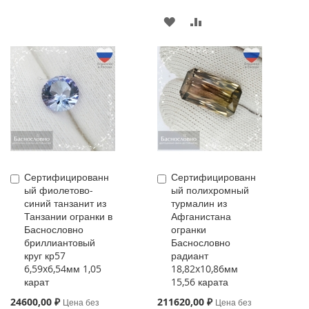
В
К
ИЗБРАННОЕ
СРАВНЕНИЮ
Сертифицированн
Сертифицированн
Купить
Купить
ый фиолетово-
ый полихромный
синий танзанит из
турмалин из
Танзании огранки в
Афганистана
Баснословно
огранки
бриллиантовый
Баснословно
круг кр57
радиант
6,59x6,54мм 1,05
18,82x10,86мм
карат
15,56 карата
Special
Special
24600,00 ₽
211620,00 ₽
Цена без
Цена без