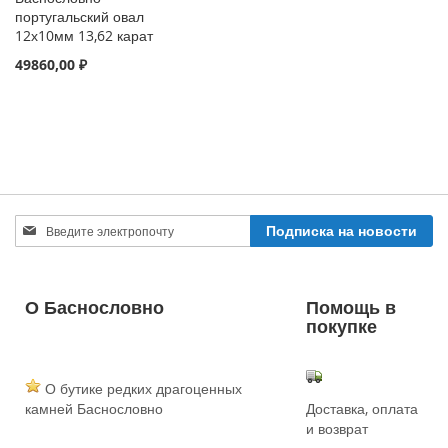
португальский овал
12х10мм 13,62 карат
49860,00 ₽
Sign
Подписка на новости
Up
for
Our
Newsletter:
О Баснословно
Помощь в
покупке
О бутике редких драгоценных
камней Баснословно
Доставка, оплата
и возврат