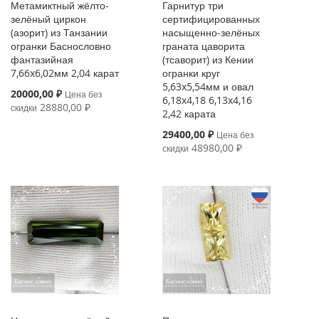
Метамиктный жёлто-
Гарнитур три
зелёный циркон
сертифицированных
(азорит) из Танзании
насыщенно-зелёных
огранки Баснословно
граната цаворита
фантазийная
(тсаворит) из Кении
7,66x6,02мм 2,04 карат
огранки круг
5,63x5,54мм и овал
Special
20000,00 ₽
Цена без
6,18x4,18 6,13x4,16
Price
28880,00 ₽
скидки
2,42 карата
Special
29400,00 ₽
Цена без
Price
48980,00 ₽
скидки