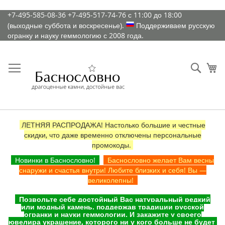
К
+7-495-585-08-36
+7-495-517-74-76
с 11:00 до 18:00
содержимому
(выходные суббота и воскресенье).
Поддерживаем русскую
огранку и науку геммологию с 2008 года.
Искат
Ко
ЛЕТНЯЯ РАСПРОДАЖА! Настолько большие и честные
скидки, что даже временно отключены персональные
промокоды.
Новинки в Баснословно!
Баснословно желает Вам весны
снаружи и счастья внутри! Любите близких и себя! Вы —
великолепны!
Позвольте себе достойный Вас натуральный редкий
или модный камень, поддержав традиции русской
огранки и науки геммологии. И закажите у своего
ювелира украшение, которого ни у кого больше не будет