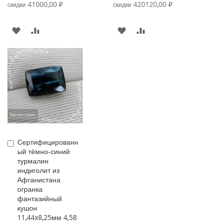
Price
Price
41000,00 ₽
420120,00 ₽
скидки
скидки
В
К
В
К
ИЗБРАННОЕ
СРАВНЕНИЮ
ИЗБРАННОЕ
СРАВНЕНИЮ
Сертифицированн
Купить
ый тёмно-синий
турмалин
индиголит из
Афганистана
огранка
фантазийный
кушон
11,44x8,25мм 4,58