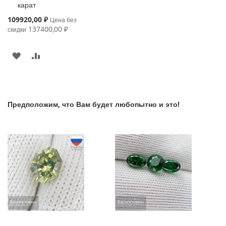
карат
Special
109920,00 ₽
Цена без
Price
137400,00 ₽
скидки
В
К
ИЗБРАННОЕ
СРАВНЕНИЮ
Предположим, что Вам будет любопытно и это!