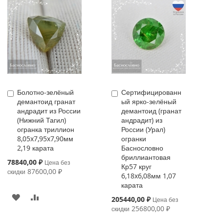
Болотно-зелёный
Сертифицированн
Купить
Купить
демантоид гранат
ый ярко-зелёный
андрадит из России
демантоид (гранат
(Нижний Тагил)
андрадит) из
огранка триллион
России (Урал)
8,05x7,95x7,90мм
огранки
2,19 карата
Баснословно
бриллиантовая
Special
78840,00 ₽
Цена без
Кр57 круг
Price
87600,00 ₽
скидки
6,18x6,08мм 1,07
карата
В
К
Special
205440,00 ₽
Цена без
Price
256800,00 ₽
скидки
ИЗБРАННОЕ
СРАВНЕНИЮ