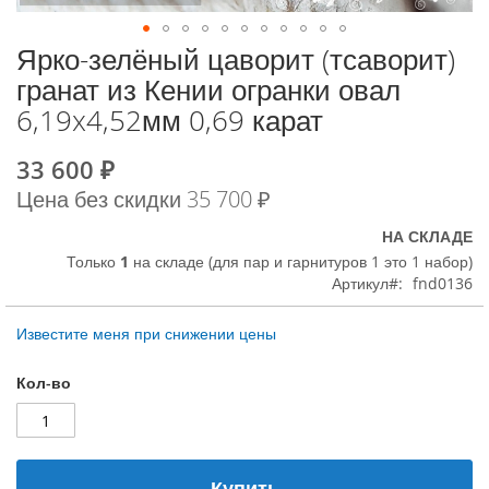
Ярко-зелёный цаворит (тсаворит)
К
началу
гранат из Кении огранки овал
галереи
6,19x4,52мм 0,69 карат
изображений
33 600 ₽
Special
Price
Цена без скидки
35 700 ₽
НА СКЛАДЕ
Только
1
на складе (для пар и гарнитуров 1 это 1 набор)
Артикул
fnd0136
Известите меня при снижении цены
Кол-во
Купить