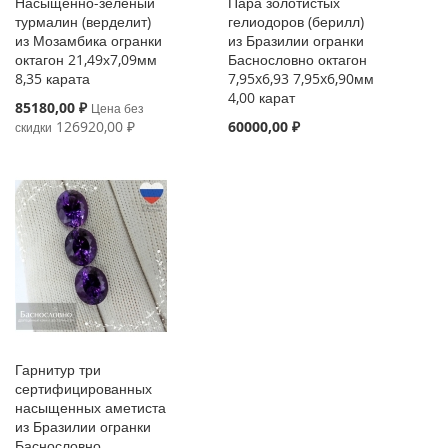
Насыщенно-зелёный
Пара золотистых
турмалин (верделит)
гелиодоров (берилл)
из Мозамбика огранки
из Бразилии огранки
октагон 21,49х7,09мм
Баснословно октагон
8,35 карата
7,95x6,93 7,95x6,90мм
4,00 карат
Special
85180,00 ₽
Цена без
Price
126920,00 ₽
60000,00 ₽
скидки
Гарнитур три
сертифицированных
насыщенных аметиста
из Бразилии огранки
Баснословно