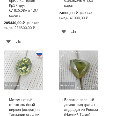
бриллиантовая
6,59x6,54мм 1,05
Кр57 круг
карат
6,18x6,08мм 1,07
Special
24600,00 ₽
Цена без
карата
Price
41000,00 ₽
скидки
Special
205440,00 ₽
Цена без
Price
256800,00 ₽
скидки
В
К
ИЗБРАННОЕ
СРАВНЕНИЮ
В
К
ИЗБРАННОЕ
СРАВНЕНИЮ
Метамиктный
Болотно-зелёный
Купить
Купить
жёлто-зелёный
демантоид гранат
циркон (азорит) из
андрадит из России
Танзании огранки
(Нижний Тагил)