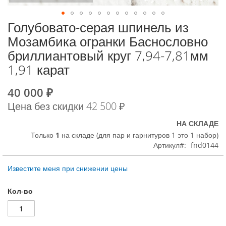
Голубовато-серая шпинель из
К
началу
Мозамбика огранки Баснословно
галереи
бриллиантовый круг 7,94-7,81мм
изображений
1,91 карат
40 000 ₽
Special
Price
Цена без скидки
42 500 ₽
НА СКЛАДЕ
Только
1
на складе (для пар и гарнитуров 1 это 1 набор)
Артикул
fnd0144
Известите меня при снижении цены
Кол-во