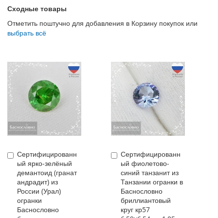
Сходные товары
Отметить поштучно для добавления в Корзину покупок или
выбрать всё
Сертифицированн
Сертифицированн
Купить
Купить
ый ярко-зелёный
ый фиолетово-
демантоид (гранат
синий танзанит из
андрадит) из
Танзании огранки в
России (Урал)
Баснословно
огранки
бриллиантовый
Баснословно
круг кр57