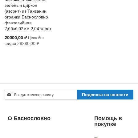
зелёный циркон
(азорит) из Танзании
огранки Баснословно
фантазийная
7,66x6,02мм 2,04 карат
Special
20000,00 ₽
Цена без
Price
28880,00 ₽
скидки
Sign
Подписка на новости
Up
for
Our
Newsletter:
О Баснословно
Помощь в
покупке