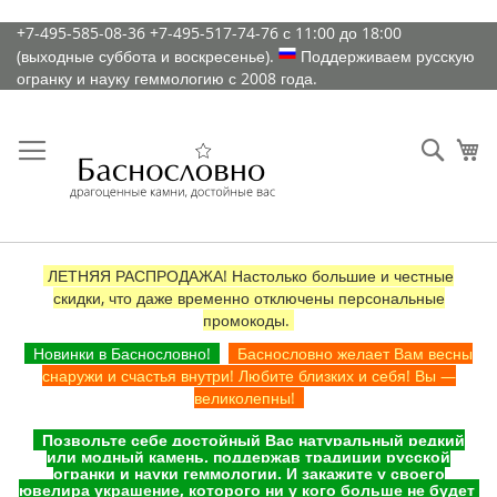
К
+7-495-585-08-36
+7-495-517-74-76
с 11:00 до 18:00
содержимому
(выходные суббота и воскресенье).
Поддерживаем русскую
огранку и науку геммологию с 2008 года.
Искат
Ко
ЛЕТНЯЯ РАСПРОДАЖА! Настолько большие и честные
скидки, что даже временно отключены персональные
промокоды.
Новинки в Баснословно!
Баснословно желает Вам весны
снаружи и счастья внутри! Любите близких и себя! Вы —
великолепны!
Позвольте себе достойный Вас натуральный редкий
или модный камень, поддержав традиции русской
огранки и науки геммологии. И закажите у своего
ювелира украшение, которого ни у кого больше не будет