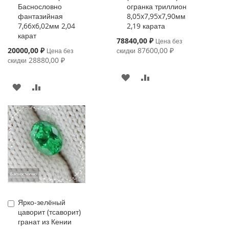
Баснословно
огранка триллион
фантазийная
8,05x7,95x7,90мм
7,66x6,02мм 2,04
2,19 карата
карат
Special
78840,00 ₽
Цена без
Price
Special
20000,00 ₽
87600,00 ₽
Цена без
скидки
Price
28880,00 ₽
скидки
В
К
В
К
ИЗБРАННОЕ
СРАВНЕНИЮ
ИЗБРАННОЕ
СРАВНЕНИЮ
Ярко-зелёный
Купить
цаворит (тсаворит)
гранат из Кении