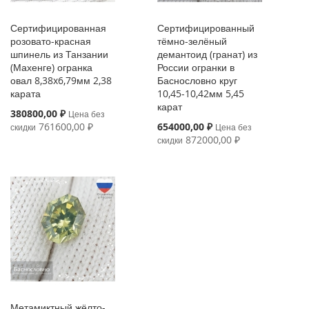
Сертифицированная
Сертифицированный
розовато-красная
тёмно-зелёный
шпинель из Танзании
демантоид (гранат) из
(Махенге) огранка
России огранки в
овал 8,38x6,79мм 2,38
Баснословно круг
карата
10,45-10,42мм 5,45
карат
Special
380800,00 ₽
Цена без
Price
Special
761600,00 ₽
654000,00 ₽
скидки
Цена без
Price
872000,00 ₽
скидки
Метамиктный жёлто-