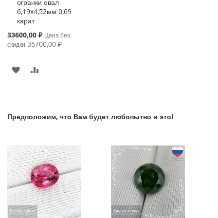
огранки овал
6,19x4,52мм 0,69
карат
Special
33600,00 ₽
Цена без
Price
35700,00 ₽
скидки
В
К
ИЗБРАННОЕ
СРАВНЕНИЮ
Предположим, что Вам будет любопытно и это!