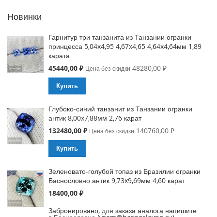
Новинки
Гарнитур три танзанита из Танзании огранки
принцесса 5,04x4,95 4,67x4,65 4,64x4,64мм 1,89
карата
Special
45440,00 ₽
48280,00 ₽
Цена без скидки
Price
Купить
Глубоко-синий танзанит из Танзании огранки
антик 8,00x7,88мм 2,76 карат
Special
132480,00 ₽
140760,00 ₽
Цена без скидки
Price
Купить
Зеленовато-голубой топаз из Бразилии огранки
Баснословно антик 9,73x9,69мм 4,60 карат
18400,00 ₽
Забронировано, для заказа аналога напишите