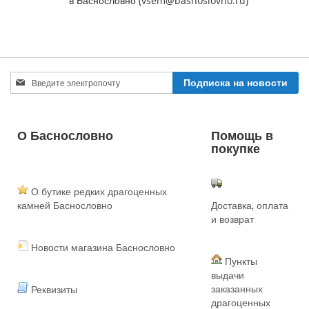
в Баснословно (vsem@basnoslovno.ru)
Sign
Подписка на новости
Up
for
Our
Newsletter:
О Баснословно
Помощь в
покупке
О бутике редких драгоценных
камней Баснословно
Доставка, оплата
и возврат
Новости магазина Баснословно
Пункты
выдачи
заказанных
Реквизиты
драгоценных