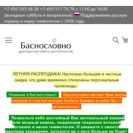
К
+7-495-585-08-36
+7-495-517-74-76
с 11:00 до 18:00
содержимому
(выходные суббота и воскресенье).
Поддерживаем русскую
огранку и науку геммологию с 2008 года.
Искат
Ко
ЛЕТНЯЯ РАСПРОДАЖА! Настолько большие и честные
скидки, что даже временно отключены персональные
промокоды.
Новинки в Баснословно!
Баснословно желает Вам весны
снаружи и счастья внутри! Любите близких и себя! Вы —
великолепны!
Позвольте себе достойный Вас натуральный редкий
или модный камень, поддержав традиции русской
огранки и науки геммологии. И закажите у своего
ювелира украшение, которого ни у кого больше не будет