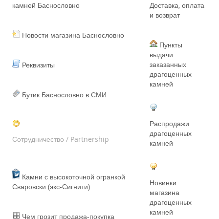
камней Баснословно
Доставка, оплата
и возврат
Новости магазина Баснословно
Пункты
выдачи
заказанных
Реквизиты
драгоценных
камней
Бутик Баснословно в СМИ
Распродажи
драгоценных
Сотрудничество / Partnership
камней
Камни с высокоточной огранкой
Новинки
Сваровски (экс-Сигнити)
магазина
драгоценных
камней
Чем грозит продажа-покупка