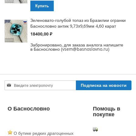
Купить
Зеленовато-голубой топаз из Бразилии огранки
Баснословно антик 9,73x9,69мм 4,60 карат
18400,00 ₽
Забронировано, для заказа аналога напишите
в Баснословно (vsem@basnoslovno.ru)
Sign
Подписка на новости
Up
for
Our
Newsletter:
О Баснословно
Помощь в
покупке
О бутике редких драгоценных