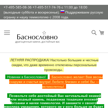
К
+7-495-585-08-36
+7-495-517-74-76
с 11:00 до 18:00
содержимому
(выходные суббота и воскресенье).
Поддерживаем русскую
огранку и науку геммологию с 2008 года.
Искат
Ко
ЛЕТНЯЯ РАСПРОДАЖА! Настолько большие и честные
скидки, что даже временно отключены персональные
промокоды.
Новинки в Баснословно!
Баснословно желает Вам весны
снаружи и счастья внутри! Любите близких и себя! Вы —
великолепны!
Позвольте себе достойный Вас натуральный редкий
или модный камень, поддержав традиции русской
огранки и науки геммологии. И закажите у своего
ювелира украшение, которого ни у кого больше не будет