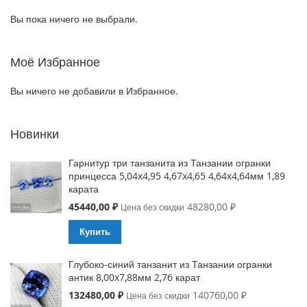
Вы пока ничего не выбрали.
Моё Избранное
Вы ничего не добавили в Избранное.
Новинки
Гарнитур три танзанита из Танзании огранки
принцесса 5,04x4,95 4,67x4,65 4,64x4,64мм 1,89
карата
Special
45440,00 ₽
48280,00 ₽
Цена без скидки
Price
Купить
Глубоко-синий танзанит из Танзании огранки
антик 8,00x7,88мм 2,76 карат
Special
132480,00 ₽
140760,00 ₽
Цена без скидки
Price