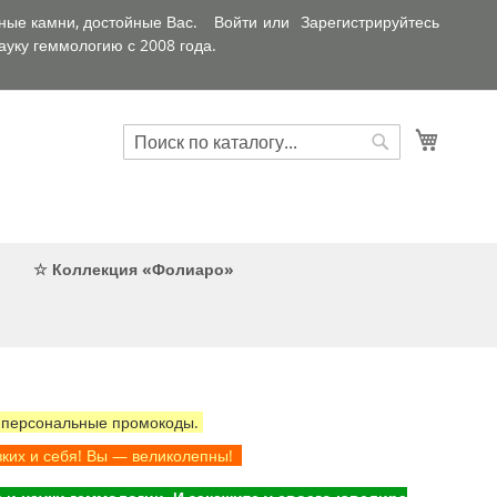
ные камни, достойные Вас.
Войти
Зарегистрируйтесь
уку геммологию с 2008 года.
Искать
Корзин
Искать
☆ Коллекция «Фолиаро»
 персональные промокоды.
зких и себя! Вы — великолепны!