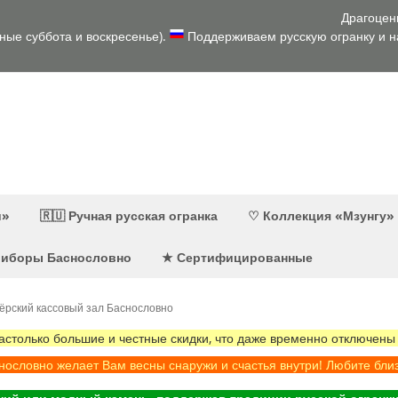
Драгоцен
дные суббота и воскресенье).
Поддерживаем русскую огранку и на
и»
🇷🇺 Ручная русская огранка
♡ Коллекция «Мзунгу»
приборы Баснословно
★ Сертифицированные
ёрский кассовый зал Баснословно
олько большие и честные скидки, что даже временно отключены
ословно желает Вам весны снаружи и счастья внутри! Любите бли