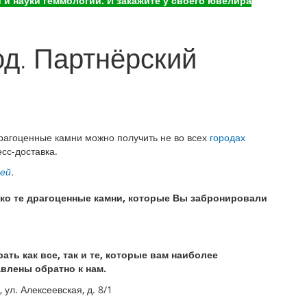
и науки геммологии. И закажите у своего ювелира
д. Партнёрский
драгоценные камни можно получить не во всех
городах
сс-доставка.
ней
.
ько те драгоценные камни, которые Вы забронировали
ь как все, так и те, которые вам наиболее
авлены обратно к нам.
ул. Алексеевская, д. 8/1