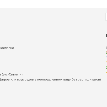
f
N
нословно
 (экс-Сигнити)
пфиров или изумрудов в неоправленном виде без сертификатов?