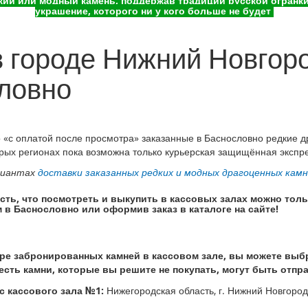
ий или модный камень, поддержав традиции русской огранки 
украшение, которого ни у кого больше не будет
 городе Нижний Новгоро
ловно
 «с оплатой после просмотра» заказанные в Баснословно редкие 
орых регионах пока возможна только курьерская защищённая экспре
риантах
доставки заказанных редких и модных драгоценных кам
сть, что посмотреть и выкупить в кассовых залах можно тол
 в Баснословно или оформив заказ в каталоге на сайте!
е забронированных камней в кассовом зале, вы можете выбрат
 есть камни, которые вы решите не покупать, могут быть отпр
 кассового зала №1:
Нижегородская область, г. Нижний Новгород, 