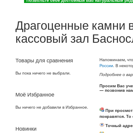
Позвольте себе достойный Вас натуральный редк
Драгоценные камни в
кассовый зал Баснос
Товары для сравнения
Напоминаем, что
России
. В некот
Вы пока ничего не выбрали.
Подробнее о ва
Просим Вас уче
— позвонив нам
Моё Избранное
Вы ничего не добавили в Избранное.
При просмотр
понравятся. То
Точный адрес
Новинки