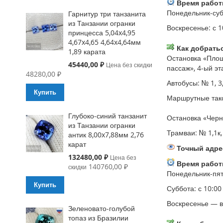
Время работ
Понедельник-субб
Гарнитур три танзанита
из Танзании огранки
Воскресенье: с 1
принцесса 5,04x4,95
4,67x4,65 4,64x4,64мм
Как добратьс
1,89 карата
Остановка «Площ
Special
45440,00 ₽
Цена без скидки
пассаж», 4-ый эт
Price
48280,00 ₽
Автобусы: № 1, 3, 
Купить
Маршрутные такси: 
Глубоко-синий танзанит
Остановка «Черн
из Танзании огранки
Трамваи: № 1,1к, 
антик 8,00x7,88мм 2,76
карат
Точный адрес
Special
132480,00 ₽
Цена без
Время работ
Price
140760,00 ₽
скидки
Понедельник-пятн
Купить
Суббота: с 10:00
Воскресенье — 
Зеленовато-голубой
топаз из Бразилии