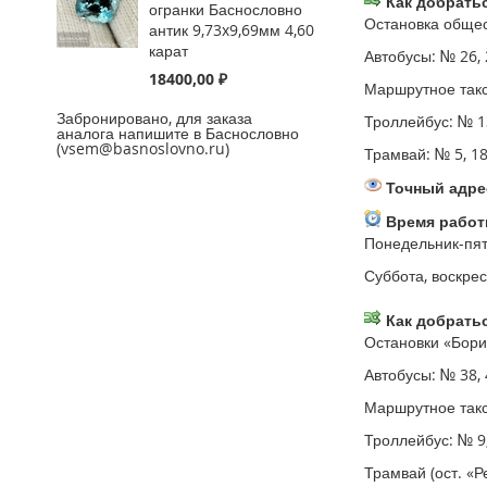
Как добратьс
огранки Баснословно
Остановка общес
антик 9,73x9,69мм 4,60
карат
Автобусы: № 26, 2
18400,00 ₽
Маршрутное такси
Забронировано, для заказа
Троллейбус: № 13
аналога напишите в Баснословно
(vsem@basnoslovno.ru)
Трамвай: № 5, 18
Точный адрес
Время работ
Понедельник-пятн
Суббота, воскре
Как добратьс
Остановки «Бори
Автобусы: № 38, 4
Маршрутное такси:
Троллейбус: № 9,
Трамвай (ост. «Р