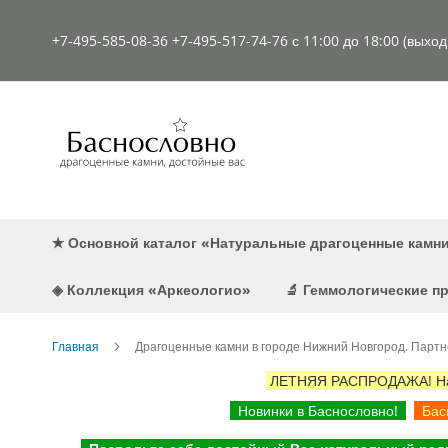
К
содержимому
+7-495-585-08-36
+7-495-517-74-76
с 11:00 до 18:00 (выхо
✭ Основной каталог «Натуральные драгоценные камн
◈ Коллекция «Аркеологио»
🔬 Геммологические 
Главная
Драгоценные камни в городе Нижний Новгород. Партн
ЛЕТНЯЯ РАСПРОДАЖА! Наст
Новинки в Баснословно!
Басн