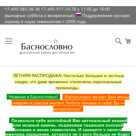
К
+7-495-585-08-36
+7-495-517-74-76
с 11:00 до 18:00
содержимому
(выходные суббота и воскресенье).
Поддерживаем русскую
огранку и науку геммологию с 2008 года.
Искат
Ко
ЛЕТНЯЯ РАСПРОДАЖА! Настолько большие и честные
скидки, что даже временно отключены персональные
промокоды.
Новинки в Баснословно!
Баснословно желает Вам весны
снаружи и счастья внутри! Любите близких и себя! Вы —
великолепны!
Позвольте себе достойный Вас натуральный редкий
или модный камень, поддержав традиции русской
огранки и науки геммологии. И закажите у своего
ювелира украшение, которого ни у кого больше не будет