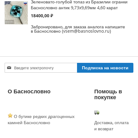
Зеленовато-голубой топаз из Бразилии огранки
Баснословно антик 9,73x9,69мм 4,60 карат
18400,00 ₽
Забронировано, для заказа аналога напишите
в Баснословно (vsem@basnoslovno.ru)
Sign
Подписка на новости
Up
for
Our
Newsletter:
О Баснословно
Помощь в
покупке
О бутике редких драгоценных
камней Баснословно
Доставка, оплата
и возврат