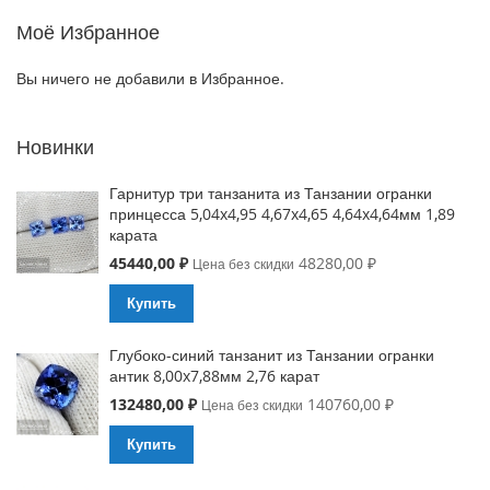
Моё Избранное
Вы ничего не добавили в Избранное.
Новинки
Гарнитур три танзанита из Танзании огранки
принцесса 5,04x4,95 4,67x4,65 4,64x4,64мм 1,89
карата
Special
45440,00 ₽
48280,00 ₽
Цена без скидки
Price
Купить
Глубоко-синий танзанит из Танзании огранки
антик 8,00x7,88мм 2,76 карат
Special
132480,00 ₽
140760,00 ₽
Цена без скидки
Price
Купить