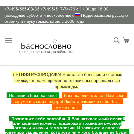
К
+7-495-585-08-36
+7-495-517-74-76
с 11:00 до 18:00
содержимому
(выходные суббота и воскресенье).
Поддерживаем русскую
огранку и науку геммологию с 2008 года.
Искат
Ко
ЛЕТНЯЯ РАСПРОДАЖА! Настолько большие и честные
скидки, что даже временно отключены персональные
промокоды.
Новинки в Баснословно!
Баснословно желает Вам весны
снаружи и счастья внутри! Любите близких и себя! Вы —
великолепны!
Позвольте себе достойный Вас натуральный редкий
или модный камень, поддержав традиции русской
огранки и науки геммологии. И закажите у своего
ювелира украшение, которого ни у кого больше не будет