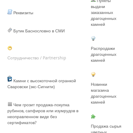
Пункты
выдачи
заказанных
Реквизиты
драгоценных
камней
Бутик Баснословно в СМИ
Распродажи
драгоценных
Сотрудничество / Partnership
камней
Камни с высокоточной огранкой
Новинки
Сваровски (экс-Сигнити)
магазина
драгоценных
камней
Чем грозит продажа-покупка
рубинов, сапфиров или изумрудов в
неоправленном виде без
сертификатов?
Продажа сырья
цветных