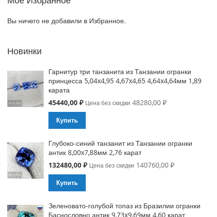
Моё Избранное
Вы ничего не добавили в Избранное.
Новинки
Гарнитур три танзанита из Танзании огранки
принцесса 5,04x4,95 4,67x4,65 4,64x4,64мм 1,89
карата
Special
45440,00 ₽
48280,00 ₽
Цена без скидки
Price
Купить
Глубоко-синий танзанит из Танзании огранки
антик 8,00x7,88мм 2,76 карат
Special
132480,00 ₽
140760,00 ₽
Цена без скидки
Price
Купить
Зеленовато-голубой топаз из Бразилии огранки
Баснословно антик 9,73x9,69мм 4,60 карат