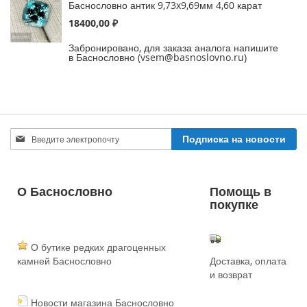
Баснословно антик 9,73x9,69мм 4,60 карат
18400,00 ₽
Забронировано, для заказа аналога напишите
в Баснословно (vsem@basnoslovno.ru)
Sign
Подписка на новости
Up
for
Our
Newsletter:
О Баснословно
Помощь в
покупке
О бутике редких драгоценных
камней Баснословно
Доставка, оплата
и возврат
Новости магазина Баснословно