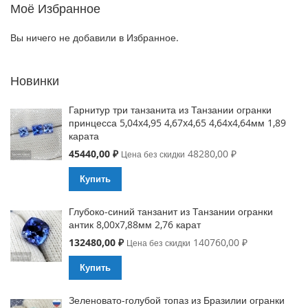
Моё Избранное
Вы ничего не добавили в Избранное.
Новинки
Гарнитур три танзанита из Танзании огранки
принцесса 5,04x4,95 4,67x4,65 4,64x4,64мм 1,89
карата
Special
45440,00 ₽
48280,00 ₽
Цена без скидки
Price
Купить
Глубоко-синий танзанит из Танзании огранки
антик 8,00x7,88мм 2,76 карат
Special
132480,00 ₽
140760,00 ₽
Цена без скидки
Price
Купить
Зеленовато-голубой топаз из Бразилии огранки