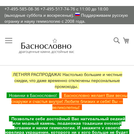
К
+7-495-585-08-36
+7-495-517-74-76
с 11:00 до 18:00
содержимому
(выходные суббота и воскресенье).
Поддерживаем русскую
огранку и науку геммологию с 2008 года.
Искат
Ко
ЛЕТНЯЯ РАСПРОДАЖА! Настолько большие и честные
скидки, что даже временно отключены персональные
промокоды.
Новинки в Баснословно!
Баснословно желает Вам весны
снаружи и счастья внутри! Любите близких и себя! Вы —
великолепны!
Позвольте себе достойный Вас натуральный редкий
или модный камень, поддержав традиции русской
огранки и науки геммологии. И закажите у своего
ювелира украшение, которого ни у кого больше не будет