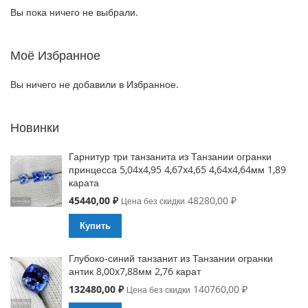
Вы пока ничего не выбрали.
Моё Избранное
Вы ничего не добавили в Избранное.
Новинки
Гарнитур три танзанита из Танзании огранки
принцесса 5,04x4,95 4,67x4,65 4,64x4,64мм 1,89
карата
Special
45440,00 ₽
48280,00 ₽
Цена без скидки
Price
Купить
Глубоко-синий танзанит из Танзании огранки
антик 8,00x7,88мм 2,76 карат
Special
132480,00 ₽
140760,00 ₽
Цена без скидки
Price