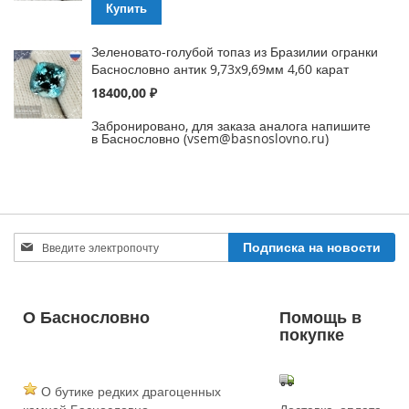
Купить
Зеленовато-голубой топаз из Бразилии огранки
Баснословно антик 9,73x9,69мм 4,60 карат
18400,00 ₽
Забронировано, для заказа аналога напишите
в Баснословно (vsem@basnoslovno.ru)
Sign
Подписка на новости
Up
for
Our
Newsletter:
О Баснословно
Помощь в
покупке
О бутике редких драгоценных