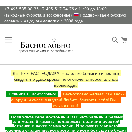
К
+7-495-585-08-36
+7-495-517-74-76
с 11:00 до 18:00
содержимому
(выходные суббота и воскресенье).
Поддерживаем русскую
огранку и науку геммологию с 2008 года.
Искат
Ко
ЛЕТНЯЯ РАСПРОДАЖА! Настолько большие и честные
скидки, что даже временно отключены персональные
промокоды.
Новинки в Баснословно!
Баснословно желает Вам весны
снаружи и счастья внутри! Любите близких и себя! Вы —
великолепны!
Позвольте себе достойный Вас натуральный редкий
или модный камень, поддержав традиции русской
огранки и науки геммологии. И закажите у своего
ювелира украшение, которого ни у кого больше не будет