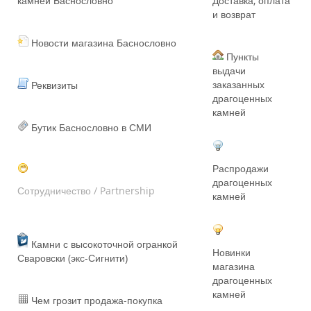
камней Баснословно
Доставка, оплата
и возврат
Новости магазина Баснословно
Пункты
выдачи
заказанных
Реквизиты
драгоценных
камней
Бутик Баснословно в СМИ
Распродажи
драгоценных
Сотрудничество / Partnership
камней
Камни с высокоточной огранкой
Новинки
Сваровски (экс-Сигнити)
магазина
драгоценных
камней
Чем грозит продажа-покупка