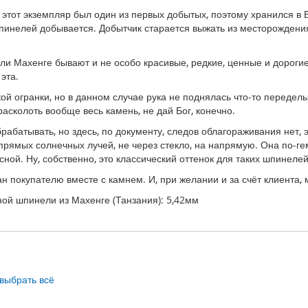
ак этот экземпляр был один из первых добытых, поэтому хранился в 
шпинелей добывается. Добытчик старается выжать из месторождения 
нели Махенге бывают и не особо красивые, редкие, ценные и дорогие
эта.
ой огранки, но в данном случае рука не поднялась что-то переделы
асколоть вообще весь камень, не дай Бог, конечно.
батывать, но здесь, по документу, следов облагораживания нет, 
прямых солнечных лучей, не через стекло, на напрямую. Она по-г
сной. Ну, собственно, это классический оттенок для таких шпинелей
 покупателю вместе с камнем. И, при желании и за счёт клиента,
ой шпинели из Махенге (Танзания): 5,42мм
выбрать всё