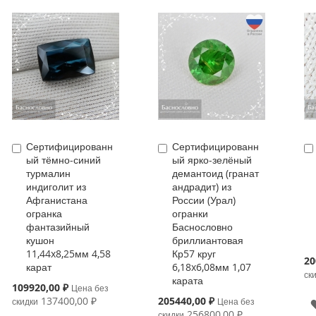
Сертифицированн
Сертифицированн
Купить
Купить
ый тёмно-синий
ый ярко-зелёный
турмалин
демантоид (гранат
индиголит из
андрадит) из
Афганистана
России (Урал)
огранка
огранки
фантазийный
Баснословно
кушон
бриллиантовая
11,44x8,25мм 4,58
Кр57 круг
Spe
20
карат
6,18x6,08мм 1,07
Pri
ск
карата
Special
109920,00 ₽
Цена без
Price
Special
137400,00 ₽
205440,00 ₽
скидки
Цена без
Price
256800,00 ₽
скидки