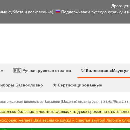
Драгоцен
дные суббота и воскресенье).
Поддерживаем русскую огранку и на
и»
🇷🇺 Ручная русская огранка
♡ Коллекция «Мзунгу»
приборы Баснословно
★ Сертифицированные
ато-красная шпинель из Танзании (Махенге) огранка овал 8,38x6,79мм 2,38 
олько большие и честные скидки, что даже временно отключены
ословно желает Вам весны снаружи и счастья внутри! Любите бли