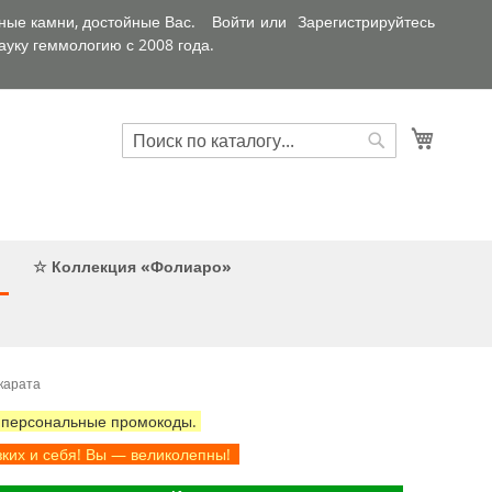
ные камни, достойные Вас.
Войти
Зарегистрируйтесь
уку геммологию с 2008 года.
Искать
Корзин
Искать
☆ Коллекция «Фолиаро»
карата
 персональные промокоды.
зких и себя! Вы — великолепны!