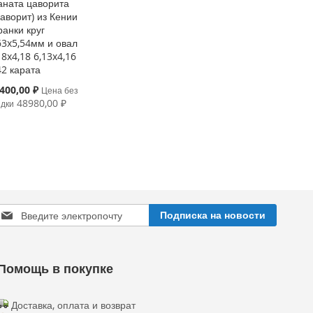
аната цаворита
саворит) из Кении
ранки круг
63x5,54мм и овал
18x4,18 6,13x4,16
42 карата
cial
400,00 ₽
Цена без
ce
48980,00 ₽
идки
Sign
Подписка на новости
Up
or
Our
ewsletter:
Помощь в покупке
Доставка, оплата и возврат