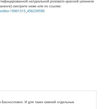
ртифицированной натуральной розовато-красной шпинели
ахенге) смотрите ниже или по ссылке:
m/video-10901315_456239590
 в Баснословно. И для таких камней отдельные