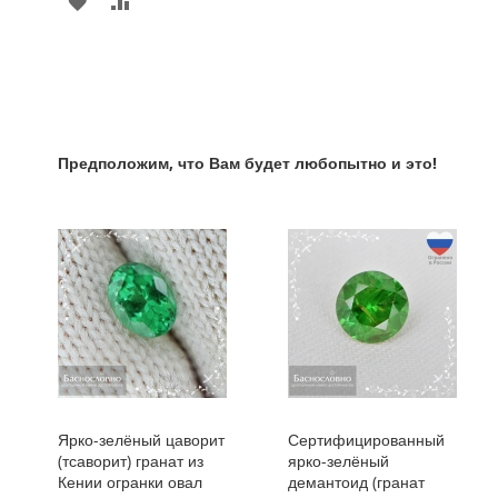
В
К
ИЗБРАННОЕ
СРАВНЕНИЮ
Предположим, что Вам будет любопытно и это!
Ярко-зелёный цаворит
Сертифицированный
(тсаворит) гранат из
ярко-зелёный
Кении огранки овал
демантоид (гранат