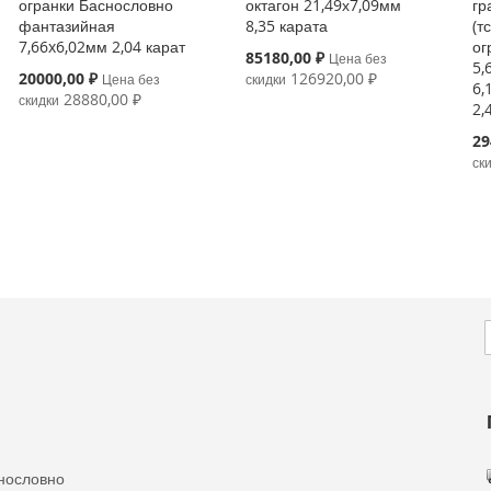
огранки Баснословно
октагон 21,49х7,09мм
гр
фантазийная
8,35 карата
(т
7,66x6,02мм 2,04 карат
ог
Special
85180,00 ₽
Цена без
5,
Price
Special
20000,00 ₽
126920,00 ₽
Цена без
скидки
6,
Price
28880,00 ₽
скидки
2,
Spe
29
Pri
ск
f
N
нословно