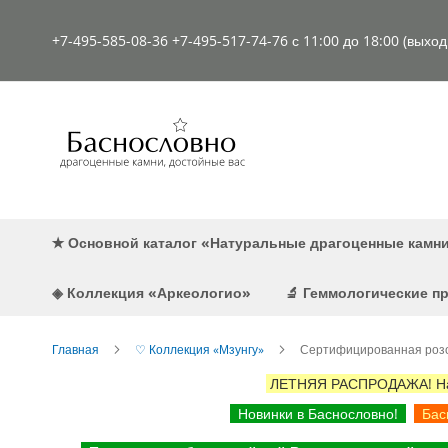
К
содержимому
+7-495-585-08-36
+7-495-517-74-76
с 11:00 до 18:00 (выхо
✭ Основной каталог «Натуральные драгоценные камн
◈ Коллекция «Аркеологио»
🔬 Геммологические 
Главная
♡ Коллекция «Мзунгу»
Сертифицированная розов
ЛЕТНЯЯ РАСПРОДАЖА! Наст
Новинки в Баснословно!
Басн