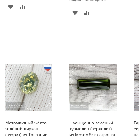
В
К
В
К
ИЗБРАННОЕ
СРАВНЕНИЮ
ИЗБРАННОЕ
СРАВНЕНИЮ
Метамиктный жёлто-
Насыщенно-зелёный
Га
зелёный циркон
турмалин (верделит)
се
(азорит) из Танзании
из Мозамбика огранки
на