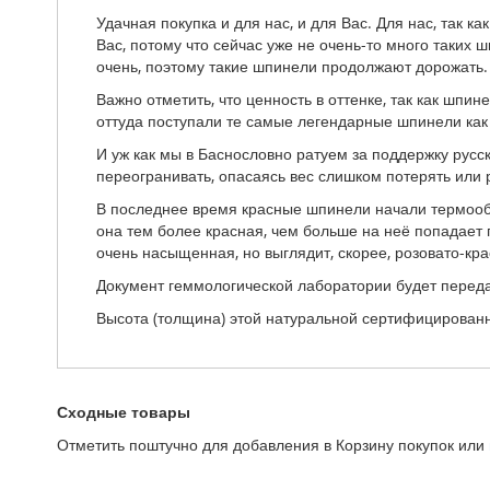
Удачная покупка и для нас, и для Вас. Для нас, так к
Вас, потому что сейчас уже не очень-то много таких 
очень, поэтому такие шпинели продолжают дорожать.
Важно отметить, что ценность в оттенке, так как шпи
оттуда поступали те самые легендарные шпинели как 
И уж как мы в Баснословно ратуем за поддержку русск
переогранивать, опасаясь вес слишком потерять или р
В последнее время красные шпинели начали термообра
она тем более красная, чем больше на неё попадает 
очень насыщенная, но выглядит, скорее, розовато-кра
Документ геммологической лаборатории будет передан
Высота (толщина) этой натуральной сертифицированн
Сходные товары
Отметить поштучно для добавления в Корзину покупок или