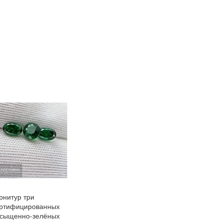
ИЗБРАННОЕ
СРАВНЕНИЮ
рнитур три
ртифицированных
сыщенно-зелёных