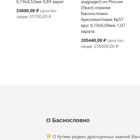
6,19x4,52мм 0,69 карат
андрадит) из России
(Урал) огранки
Special
33600,00 ₽
Цена без
Баснословно
Price
35700,00 ₽
скидки
бриллиантовая Кр57
круг 6,18x6,08мм 1,07
карата
Special
205440,00 ₽
Цена без
Price
256800,00 ₽
скидки
О Баснословно
О бутике редких драгоценных камней Бас