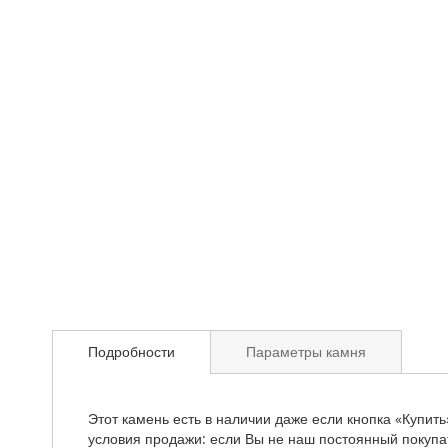
началу
галереи
изображений
Подробности
Параметры камня
Этот камень есть в наличии даже если кнопка «Купить
условия продажи: если Вы не наш постоянный покупат