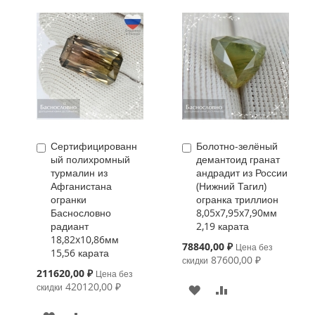
Сертифицированн
Болотно-зелёный
Купить
Купить
ый полихромный
демантоид гранат
турмалин из
андрадит из России
Афганистана
(Нижний Тагил)
огранки
огранка триллион
Баснословно
8,05x7,95x7,90мм
радиант
2,19 карата
18,82x10,86мм
Special
78840,00 ₽
Цена без
15,56 карата
Price
87600,00 ₽
скидки
Special
211620,00 ₽
Цена без
Price
420120,00 ₽
скидки
В
К
ИЗБРАННОЕ
СРАВНЕНИЮ