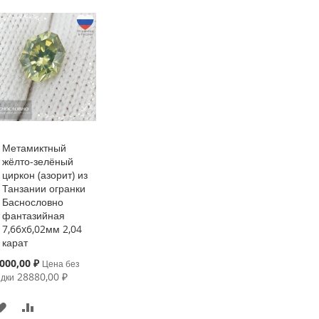
Метамиктный
Купить
жёлто-зелёный
циркон (азорит) из
Танзании огранки
Баснословно
фантазийная
7,66x6,02мм 2,04
карат
cial
000,00 ₽
Цена без
ce
28880,00 ₽
идки
В
К