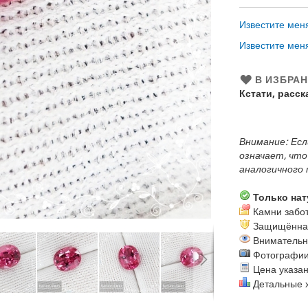
Известите мен
Известите мен
В ИЗБРА
Кстати, расс
Внимание: Есл
означает, что
аналогичного
Только нат
Камни забот
Защищённая 
Внимательны
Фотографии 
Цена указана
Детальные х