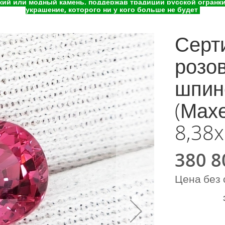
ий или модный камень, поддержав традиции русской огранки 
украшение, которого ни у кого больше не будет
Серт
розо
шпин
(Махе
8,38x
380 8
Special
Price
Цена без 