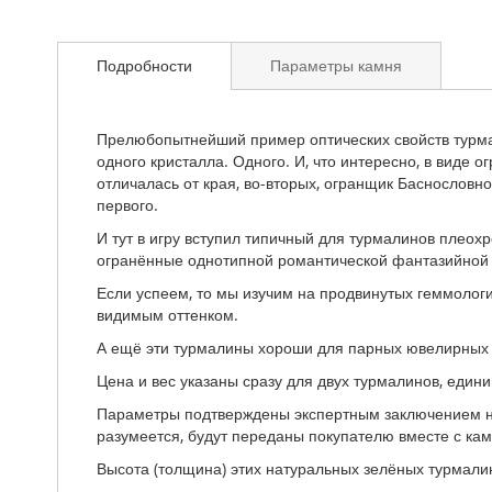
Подробности
Параметры камня
Прелюбопытнейший пример оптических свойств турмал
одного кристалла. Одного. И, что интересно, в виде 
отличалась от края, во-вторых, огранщик Баснословн
первого.
И тут в игру вступил типичный для турмалинов плеохр
огранённые однотипной романтической фантазийной 
Если успеем, то мы изучим на продвинутых геммологи
видимым оттенком.
А ещё эти турмалины хороши для парных ювелирных из
Цена и вес указаны сразу для двух турмалинов, едини
Параметры подтверждены экспертным заключением не
разумеется, будут переданы покупателю вместе с ка
Высота (толщина) этих натуральных зелёных турмали