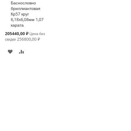
Баснословно
бриллиантовая
Кр57 круг
6,18x6,08мм 1,07
карата
Special
205440,00 ₽
Цена без
Price
256800,00 ₽
скидки
В
К
ИЗБРАННОЕ
СРАВНЕНИЮ