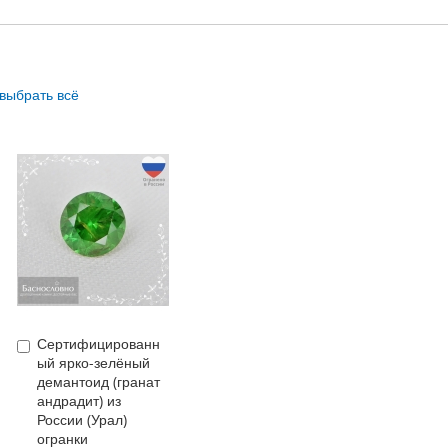
выбрать всё
Сертифицированн
Купить
ый ярко-зелёный
демантоид (гранат
андрадит) из
России (Урал)
огранки