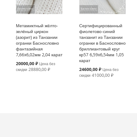
Метамиктный жёлто-
Сертифицированный
зелёный циркон
фиолетово-синий
(азорит) из Танзании
танзанит из Танзании
огранки Баснословно
огранки в Баснословно
фантазийная
бриллиантовый круг
7,66x6,02мм 2,04 карат
кр57 6,59x6,54мм 1,05
карат
Special
20000,00 ₽
Цена без
Price
Special
28880,00 ₽
24600,00 ₽
скидки
Цена без
Price
41000,00 ₽
скидки