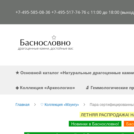
К
содержимому
+7-495-585-08-36
+7-495-517-74-76
с 11:00 до 18:00 (выхо
✭ Основной каталог «Натуральные драгоценные камн
◈ Коллекция «Аркеологио»
🔬 Геммологические 
Главная
♡ Коллекция «Мзунгу»
Пара сертифицированных 
ЛЕТНЯЯ РАСПРОДАЖА! Наст
Новинки в Баснословно!
Басн