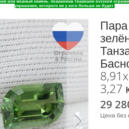
ий или модный камень, поддержав традиции русской огранки 
украшение, которого ни у кого больше не будет
Пара
зелё
Танз
Басн
8,91x
3,27 
29 28
Special
Price
Цена без 