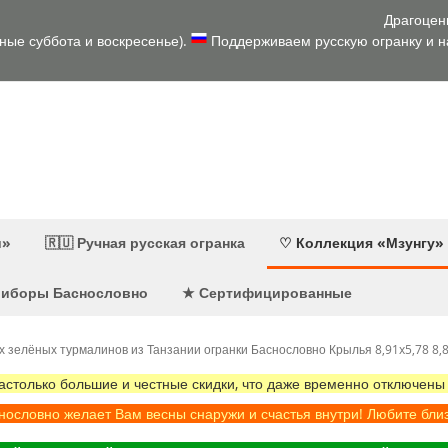
Драгоцен
дные суббота и воскресенье).
Поддерживаем русскую огранку и на
и»
🇷🇺 Ручная русская огранка
♡ Коллекция «Мзунгу»
приборы Баснословно
★ Сертифицированные
зелёных турмалинов из Танзании огранки Баснословно Крылья 8,91x5,78 8,8
олько большие и честные скидки, что даже временно отключены
ословно желает Вам весны снаружи и счастья внутри! Любите бли