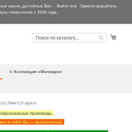
ные камни, достойные Вас.
Войти
Зарегистрируйтесь
уку геммологию с 2008 года.
Искать
Корзин
Искать
☆ Коллекция «Фолиаро»
2x5,78мм 3,27 карата
 персональные промокоды.
зких и себя! Вы — великолепны!