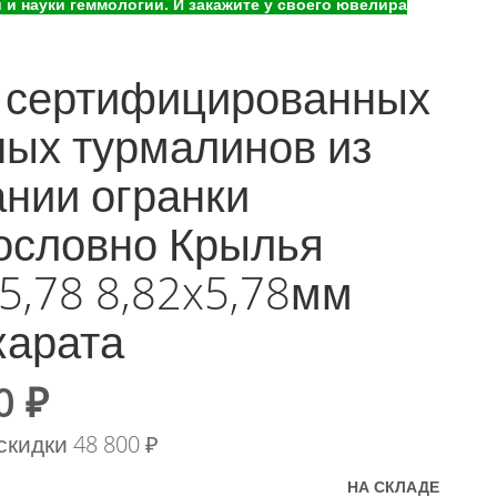
и науки геммологии. И закажите у своего ювелира
 сертифицированных
ных турмалинов из
ании огранки
ословно Крылья
5,78 8,82x5,78мм
карата
0 ₽
скидки
48 800 ₽
НА СКЛАДЕ