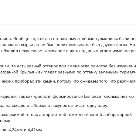
ина. Вообще-то, эти два по-разному зелёные турмалины были огр
ограночного сырья он не был полихромным, не был двухцветным. Но
о обходил некрасивое включение и чуть под иным углом изменил р
оизм, то есть разный оттенок при смене угла осмотра без изменени
огранкой Крылья - выглядят разными по оттенку зелёными турмал
ческих приборах эти камни, потому что ожидаем того, что различи
делий, так как кристалл формировался Бог знает сколько лет как 
ца на складе и в Корзине покупок означает одну пару.
зависимой от нас авторитетной геммологической лабораторией -
мнями.
нов: 4,24мм и 4,41мм