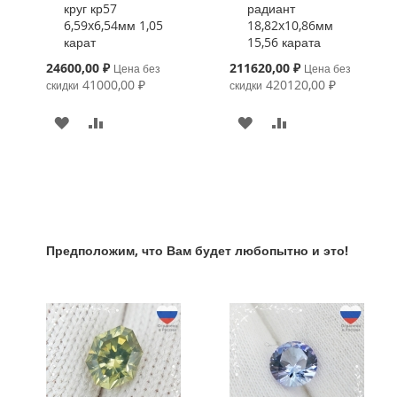
круг кр57
радиант
6,59x6,54мм 1,05
18,82x10,86мм
карат
15,56 карата
Special
Special
24600,00 ₽
211620,00 ₽
Цена без
Цена без
Price
Price
41000,00 ₽
420120,00 ₽
скидки
скидки
В
К
В
К
ИЗБРАННОЕ
СРАВНЕНИЮ
ИЗБРАННОЕ
СРАВНЕНИЮ
Предположим, что Вам будет любопытно и это!