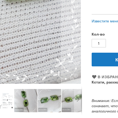
Известите мен
Кол-во
В ИЗБРА
Кстати, расс
Внимание: Есл
означает, что
аналогичного