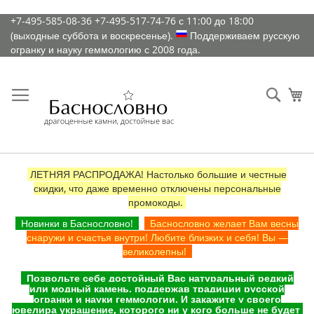
К
+7-495-585-08-36
+7-495-517-74-76
с 11:00 до 18:00
содержимому
(выходные суббота и воскресенье).
Поддерживаем русскую
огранку и науку геммологию с 2008 года.
Искат
Ко
ЛЕТНЯЯ РАСПРОДАЖА! Настолько большие и честные
скидки, что даже временно отключены персональные
промокоды.
Новинки в Баснословно!
Баснословно желает Вам весны
снаружи и счастья внутри! Любите близких и себя! Вы —
великолепны!
Позвольте себе достойный Вас натуральный редкий
или модный камень, поддержав традиции русской
огранки и науки геммологии. И закажите у своего
ювелира украшение, которого ни у кого больше не будет