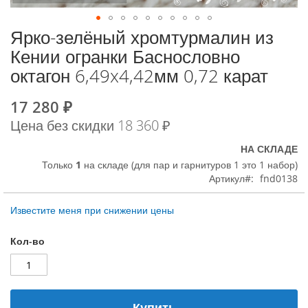
Ярко-зелёный хромтурмалин из
К
началу
Кении огранки Баснословно
галереи
октагон 6,49x4,42мм 0,72 карат
изображений
17 280 ₽
Special
Price
Цена без скидки
18 360 ₽
НА СКЛАДЕ
Только
1
на складе (для пар и гарнитуров 1 это 1 набор)
Артикул
fnd0138
Известите меня при снижении цены
Кол-во
Купить