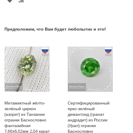
ИЗБРАННОЕ
СРАВНЕНИЮ
Предположим, что Вам будет любопытно и это!
Метамиктный жёлто-
Сертифицированный
зелёный циркон
ярко-зелёный
(азорит) из Танзании
демантоид (гранат
огранки Баснословно
андрадит) из России
фантазийная
(Урал) огранки
7,66x6,02мм 2,04 карат
Баснословно