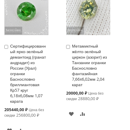
Сертифицированн
Метамиктный
Купить
Купить
ый ярко-зелёный
жёлто-зелёный
демантоид (гранат
циркон (азорит) из
андрадит) из
Танзании огранки
России (Урал)
Баснословно
огранки
фантазийная
Баснословно
7,66x6,02мм 2,04
бриллиантовая
карат
Кр57 круг
Special
20000,00 ₽
Цена без
6,18x6,08мм 1,07
Price
28880,00 ₽
скидки
карата
Special
205440,00 ₽
Цена без
В
К
Price
256800,00 ₽
скидки
ИЗБРАННОЕ
СРАВНЕНИЮ
В
К