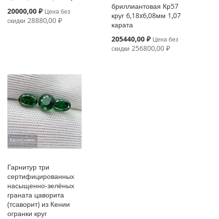
бриллиантовая Кр57
Special
20000,00 ₽
Цена без
круг 6,18x6,08мм 1,07
Price
28880,00 ₽
скидки
карата
Special
205440,00 ₽
Цена без
Price
256800,00 ₽
скидки
Гарнитур три
сертифицированных
насыщенно-зелёных
граната цаворита
(тсаворит) из Кении
огранки круг