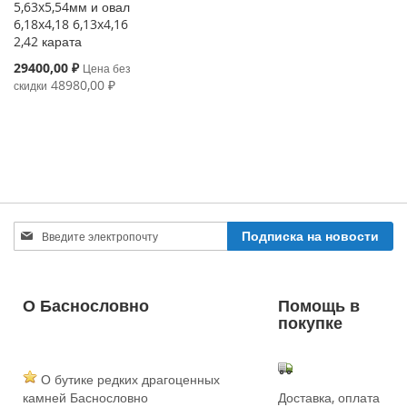
5,63x5,54мм и овал
6,18x4,18 6,13x4,16
2,42 карата
Special
29400,00 ₽
Цена без
Price
48980,00 ₽
скидки
Sign
Подписка на новости
Up
for
Our
Newsletter:
О Баснословно
Помощь в
покупке
О бутике редких драгоценных
камней Баснословно
Доставка, оплата