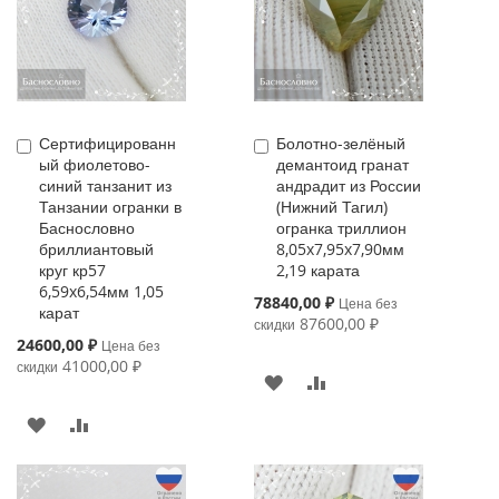
Сертифицированн
Болотно-зелёный
Купить
Купить
ый фиолетово-
демантоид гранат
синий танзанит из
андрадит из России
Танзании огранки в
(Нижний Тагил)
Баснословно
огранка триллион
бриллиантовый
8,05x7,95x7,90мм
круг кр57
2,19 карата
6,59x6,54мм 1,05
Special
78840,00 ₽
Цена без
карат
Price
87600,00 ₽
скидки
Special
24600,00 ₽
Цена без
Price
41000,00 ₽
скидки
В
К
ИЗБРАННОЕ
СРАВНЕНИЮ
В
К
ИЗБРАННОЕ
СРАВНЕНИЮ