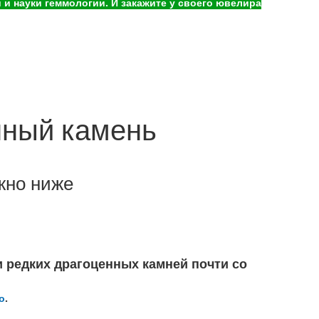
и науки геммологии. И закажите у своего ювелира
нный камень
жно ниже
и редких драгоценных камней почти со
о
.