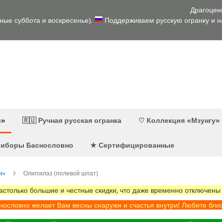
Драгоцен
дные суббота и воскресенье).
Поддерживаем русскую огранку и на
и»
🇷🇺 Ручная русская огранка
♡ Коллекция «Мзунгу»
приборы Баснословно
★ Сертифицированные
и»
Олигоклаз (полевой шпат)
олько большие и честные скидки, что даже временно отключены
ословно желает Вам весны снаружи и счастья внутри! Любите бли