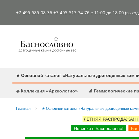
К
содержимому
+7-495-585-08-36
+7-495-517-74-76
с 11:00 до 18:00 (выхо
✭ Основной каталог «Натуральные драгоценные камн
◈ Коллекция «Аркеологио»
🔬 Геммологические 
Главная
✭ Основной каталог «Натуральные драгоценные камн
ЛЕТНЯЯ РАСПРОДАЖА! Наст
Новинки в Баснословно!
Басн