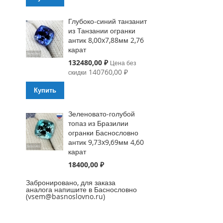
Глубоко-синий танзанит
из Танзании огранки
антик 8,00x7,88мм 2,76
карат
Special
132480,00 ₽
Цена без
Price
140760,00 ₽
скидки
Купить
Зеленовато-голубой
топаз из Бразилии
огранки Баснословно
антик 9,73x9,69мм 4,60
карат
18400,00 ₽
Забронировано, для заказа
аналога напишите в Баснословно
(vsem@basnoslovno.ru)