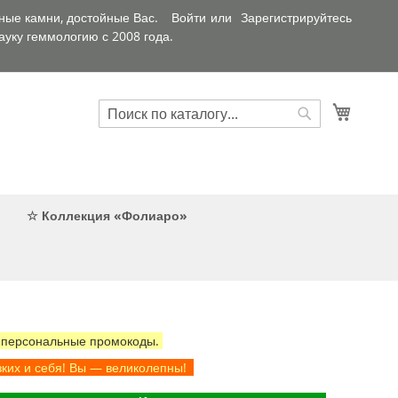
ные камни, достойные Вас.
Войти
Зарегистрируйтесь
уку геммологию с 2008 года.
Искать
Корзин
Искать
☆ Коллекция «Фолиаро»
 персональные промокоды.
зких и себя! Вы — великолепны!