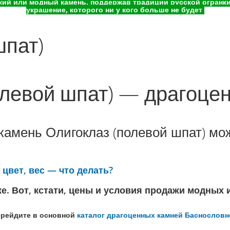
ий или модный камень, поддержав традиции русской огранки 
украшение, которого ни у кого больше не будет
шпат)
олевой шпат) — драгоце
камень Олигоклаз (полевой шпат) мо
цвет, вес — что делать?
же. Вот, кстати, цены и условия продажи модных 
ерейдите в основной
каталог драгоценных камней Баснословн