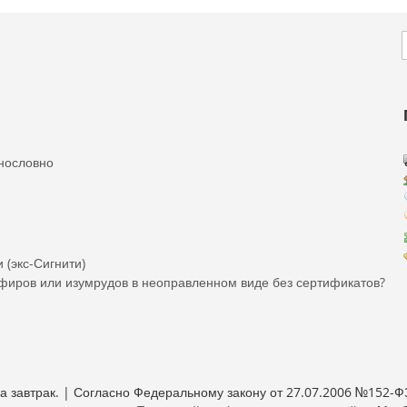
f
N
нословно
 (экс-Сигнити)
пфиров или изумрудов в неоправленном виде без сертификатов?
 завтрак. | Согласно Федеральному закону от 27.07.2006 №152-Ф