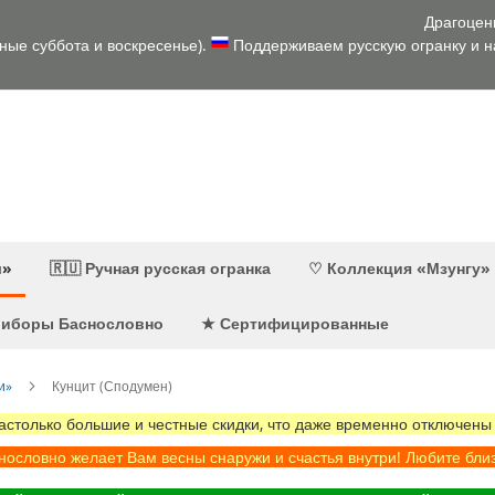
Драгоцен
дные суббота и воскресенье).
Поддерживаем русскую огранку и на
и»
🇷🇺 Ручная русская огранка
♡ Коллекция «Мзунгу»
приборы Баснословно
★ Сертифицированные
и»
Кунцит (Сподумен)
олько большие и честные скидки, что даже временно отключены
ословно желает Вам весны снаружи и счастья внутри! Любите бли