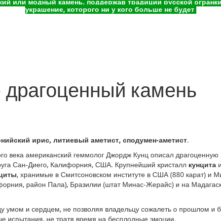
ий или модный камень, поддержав традиции русской огранки 
украшение, которого ни у кого больше не будет
— драгоценный камень
нийский ирис, литиевый аметист, сподумен-аметист
.
ого века американский геммолог Джордж Кунц описал драгоценную
руга Сан-Диего, Калифорния, США. Крупнейший кристалл
кунцита
и
циты
, хранимые в Смитсоновском институте в США (880 карат) и
орния, район Пала), Бразилии (штат Минас-Жерайс) и на Мадагас
у умом и сердцем, не позволяя владельцу сожалеть о прошлом и б
ые испытания, не тратя время на бесплодные эмоции.