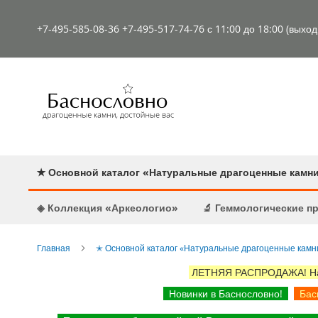
К
содержимому
+7-495-585-08-36
+7-495-517-74-76
с 11:00 до 18:00 (выхо
✭ Основной каталог «Натуральные драгоценные камн
◈ Коллекция «Аркеологио»
🔬 Геммологические 
Главная
✭ Основной каталог «Натуральные драгоценные камн
ЛЕТНЯЯ РАСПРОДАЖА! Наст
Новинки в Баснословно!
Басн