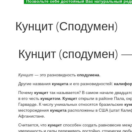
Позвольте себе достойный Вас натуральный редк
Кунцит (Сподумен)
Кунцит (сподумен) 
Кунцит
— это разновидность
сподумена
.
Другие названия
кунцита
и его разновидностей:
калифор
Почему
кунцит
так называется? В самом начале двадцат
в его честь
кунцитом
.
Кунцит
открыли в районе Пала, ок
Гарварде. К числу уникальных относятся бразильские
кун
месторождения
кунцита
расположены в США (штат Калиф
Афганистане.
Считается, что
кунцит
способен создать равновесие межд
уверенность и силы переживать достойно, стоически люб