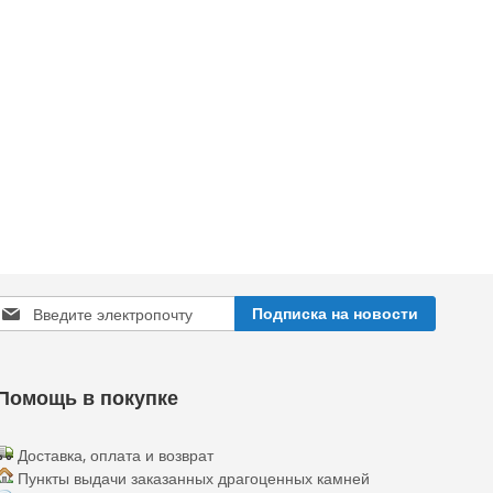
Sign
Подписка на новости
Up
or
Our
ewsletter:
Помощь в покупке
Доставка, оплата и возврат
Пункты выдачи заказанных драгоценных камней