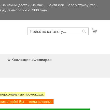
ные камни, достойные Вас.
Войти
Зарегистрируйтесь
уку геммологию с 2008 года.
Искать
Корзин
Искать
☆ Коллекция «Фолиаро»
 персональные промокоды.
зких и себя! Вы — великолепны!