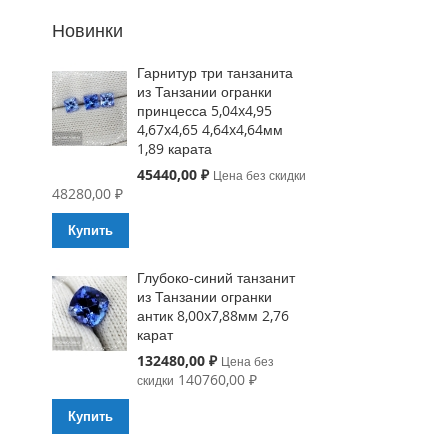
Новинки
Гарнитур три танзанита
из Танзании огранки
принцесса 5,04x4,95
4,67x4,65 4,64x4,64мм
1,89 карата
Special
45440,00 ₽
Цена без скидки
Price
48280,00 ₽
Купить
Глубоко-синий танзанит
из Танзании огранки
антик 8,00x7,88мм 2,76
карат
Special
132480,00 ₽
Цена без
Price
140760,00 ₽
скидки
Купить