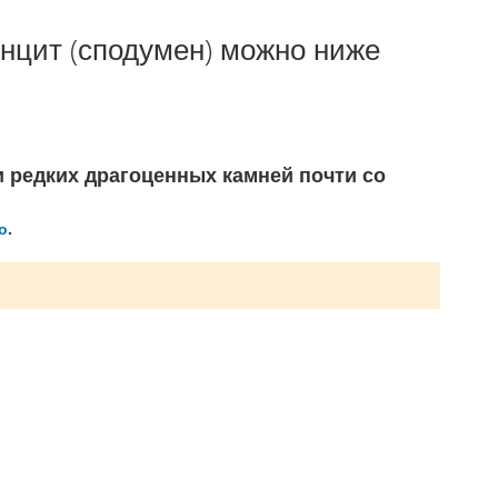
унцит (сподумен) можно ниже
и редких драгоценных камней почти со
о
.