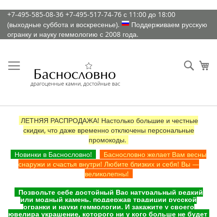
К
+7-495-585-08-36
+7-495-517-74-76
с 11:00 до 18:00
содержимому
(выходные суббота и воскресенье).
Поддерживаем русскую
огранку и науку геммологию с 2008 года.
Искат
Ко
ЛЕТНЯЯ РАСПРОДАЖА! Настолько большие и честные
скидки, что даже временно отключены персональные
промокоды.
Новинки в Баснословно!
Баснословно желает Вам весны
снаружи и счастья внутри! Любите близких и себя! Вы —
великолепны!
Позвольте себе достойный Вас натуральный редкий
или модный камень, поддержав традиции русской
огранки и науки геммологии. И закажите у своего
ювелира украшение, которого ни у кого больше не будет