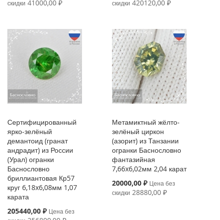
Price
Price
41000,00 ₽
420120,00 ₽
скидки
скидки
Сертифицированный
Метамиктный жёлто-
ярко-зелёный
зелёный циркон
демантоид (гранат
(азорит) из Танзании
андрадит) из России
огранки Баснословно
(Урал) огранки
фантазийная
Баснословно
7,66x6,02мм 2,04 карат
бриллиантовая Кр57
Special
20000,00 ₽
Цена без
круг 6,18x6,08мм 1,07
Price
28880,00 ₽
скидки
карата
Special
205440,00 ₽
Цена без
Price