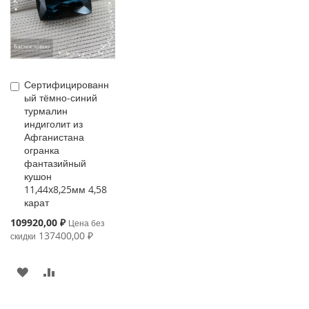
Сертифицированн
Купить
ый тёмно-синий
турмалин
индиголит из
Афганистана
огранка
фантазийный
кушон
11,44x8,25мм 4,58
карат
Special
109920,00 ₽
Цена без
Price
137400,00 ₽
скидки
В
К
ИЗБРАННОЕ
СРАВНЕНИЮ