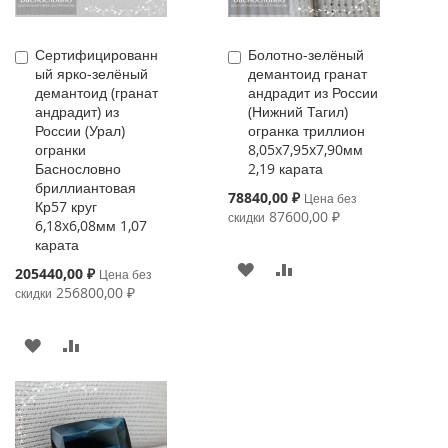
Сертифицированн
Болотно-зелёный
Купить
Купить
ый ярко-зелёный
демантоид гранат
демантоид (гранат
андрадит из России
андрадит) из
(Нижний Тагил)
России (Урал)
огранка триллион
огранки
8,05x7,95x7,90мм
Баснословно
2,19 карата
бриллиантовая
Special
78840,00 ₽
Цена без
Кр57 круг
Price
87600,00 ₽
скидки
6,18x6,08мм 1,07
карата
В
К
Special
205440,00 ₽
Цена без
Price
256800,00 ₽
скидки
ИЗБРАННОЕ
СРАВНЕНИЮ
В
К
ИЗБРАННОЕ
СРАВНЕНИЮ