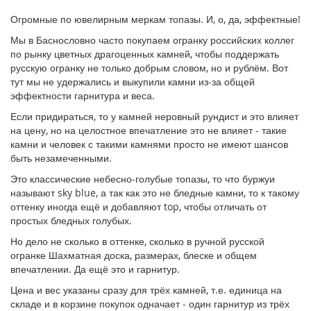
Огромные по ювелирным меркам топазы. И, о, да, эффектные!
Мы в Баснословно часто покупаем огранку российских коллег
по рынку цветных драгоценных камней, чтобы поддержать
русскую огранку не только добрым словом, но и рублём. Вот
тут мы не удержались и выкупили камни из-за общей
эффектности гарнитура и веса.
Если придираться, то у камней неровный рундист и это влияет
на цену, но на целостное впечатление это не влияет - такие
камни и человек с такими камнями просто не имеют шансов
быть незамеченными.
Это классические небесно-голубые топазы, то что буржуи
называют sky blue, а так как это не бледные камни, то к такому
оттенку иногда ещё и добавляют top, чтобы отличать от
простых бледных голубых.
Но дело не сколько в оттенке, сколько в ручной русской
огранке Шахматная доска, размерах, блеске и общем
впечатлении. Да ещё это и гарнитур.
Цена и вес указаны сразу для трёх камней, т.е. единица на
складе и в корзине покупок одначает - один гарнитур из трёх