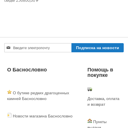
256800,00 ₽
скидки
Sign
Подписка на новости
Up
for
Our
Newsletter:
О Баснословно
Помощь в
покупке
О бутике редких драгоценных
камней Баснословно
Доставка, оплата
и возврат
Новости магазина Баснословно
Пункты
выдачи