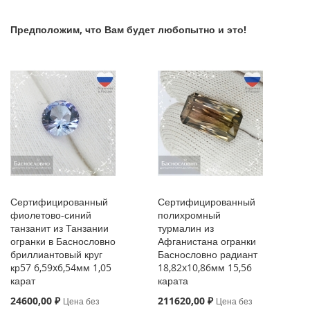
Предположим, что Вам будет любопытно и это!
Сертифицированный
Сертифицированный
фиолетово-синий
полихромный
танзанит из Танзании
турмалин из
огранки в Баснословно
Афганистана огранки
бриллиантовый круг
Баснословно радиант
кр57 6,59x6,54мм 1,05
18,82x10,86мм 15,56
карат
карата
Special
Special
24600,00 ₽
211620,00 ₽
Цена без
Цена без