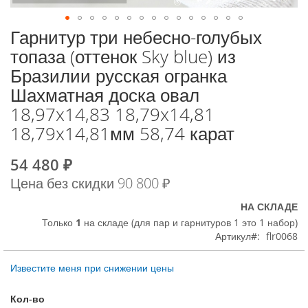
Гарнитур три небесно-голубых
К
началу
топаза (оттенок Sky blue) из
галереи
Бразилии русская огранка
изображений
Шахматная доска овал
18,97x14,83 18,79x14,81
18,79x14,81мм 58,74 карат
54 480 ₽
Special
Price
Цена без скидки
90 800 ₽
НА СКЛАДЕ
Только
1
на складе (для пар и гарнитуров 1 это 1 набор)
Артикул
flr0068
Известите меня при снижении цены
Кол-во