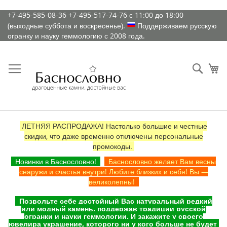
К
+7-495-585-08-36
+7-495-517-74-76
с 11:00 до 18:00
содержимому
(выходные суббота и воскресенье).
Поддерживаем русскую
огранку и науку геммологию с 2008 года.
Искат
Ко
ЛЕТНЯЯ РАСПРОДАЖА! Настолько большие и честные
скидки, что даже временно отключены персональные
промокоды.
Новинки в Баснословно!
Баснословно желает Вам весны
снаружи и счастья внутри! Любите близких и себя! Вы —
великолепны!
Позвольте себе достойный Вас натуральный редкий
или модный камень, поддержав традиции русской
огранки и науки геммологии. И закажите у своего
ювелира украшение, которого ни у кого больше не будет