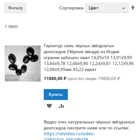
П
Сортировка
Фильтр
у
1
Item
Гарнитур семь чёрных звёздчатых
диопсидов (Чёрная звезда) из Индии
огранки кабошон овал 14,05x10 13,91x9,99
13,84x9,78 12,46x9,90 12,24x9,81 12,12x9,96
12,06x9,95мм 45,22 карат
Special
11880,00 ₽
19800,00 ₽
Цена без скидки
Price
Купить
В
К
ИЗБРАННОЕ
СРАВНЕНИЮ
Видео этих натуральных чёрных звёздчатых
диопсидов смотрите ниже или по ссылке:
https://vkvideo.ru/video-
10901315_456239478