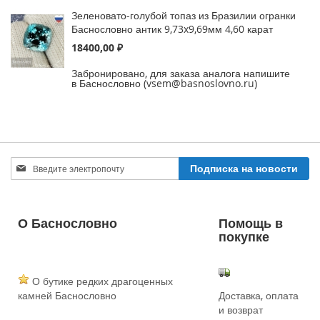
Зеленовато-голубой топаз из Бразилии огранки
Баснословно антик 9,73x9,69мм 4,60 карат
18400,00 ₽
Забронировано, для заказа аналога напишите
в Баснословно (vsem@basnoslovno.ru)
Sign
Подписка на новости
Up
for
Our
Newsletter:
О Баснословно
Помощь в
покупке
О бутике редких драгоценных
камней Баснословно
Доставка, оплата
и возврат