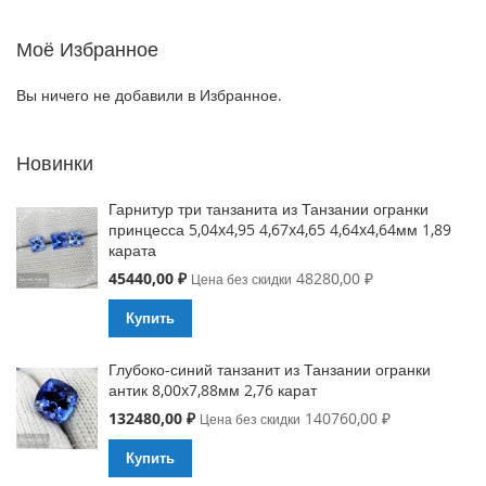
Моё Избранное
Вы ничего не добавили в Избранное.
Новинки
Гарнитур три танзанита из Танзании огранки
принцесса 5,04x4,95 4,67x4,65 4,64x4,64мм 1,89
карата
Special
45440,00 ₽
48280,00 ₽
Цена без скидки
Price
Купить
Глубоко-синий танзанит из Танзании огранки
антик 8,00x7,88мм 2,76 карат
Special
132480,00 ₽
140760,00 ₽
Цена без скидки
Price
Купить