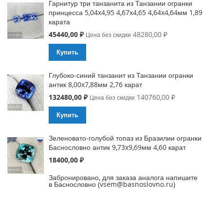
Гарнитур три танзанита из Танзании огранки
принцесса 5,04x4,95 4,67x4,65 4,64x4,64мм 1,89
карата
Special
45440,00 ₽
48280,00 ₽
Цена без скидки
Price
Купить
Глубоко-синий танзанит из Танзании огранки
антик 8,00x7,88мм 2,76 карат
Special
132480,00 ₽
140760,00 ₽
Цена без скидки
Price
Купить
Зеленовато-голубой топаз из Бразилии огранки
Баснословно антик 9,73x9,69мм 4,60 карат
18400,00 ₽
Забронировано, для заказа аналога напишите
в Баснословно (vsem@basnoslovno.ru)