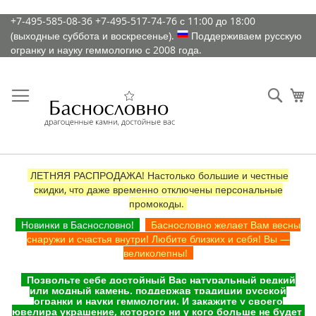
К
+7-495-585-08-36
+7-495-517-74-76
с 11:00 до 18:00
содержимому
(выходные суббота и воскресенье).
Поддерживаем русскую
огранку и науку геммологию с 2008 года.
Искат
Ко
ЛЕТНЯЯ РАСПРОДАЖА! Настолько большие и честные
скидки, что даже временно отключены персональные
промокоды.
Новинки в Баснословно!
Баснословно желает Вам весны
снаружи и счастья внутри! Любите близких и себя! Вы —
великолепны!
Позвольте себе достойный Вас натуральный редкий
или модный камень, поддержав традиции русской
огранки и науки геммологии. И закажите у своего
ювелира украшение, которого ни у кого больше не будет