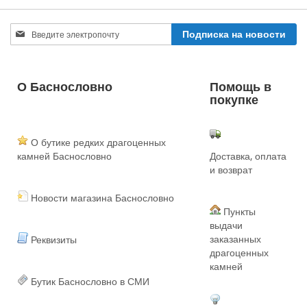
Sign
Подписка на новости
Up
for
Our
Newsletter:
О Баснословно
Помощь в
покупке
О бутике редких драгоценных
камней Баснословно
Доставка, оплата
и возврат
Новости магазина Баснословно
Пункты
выдачи
заказанных
Реквизиты
драгоценных
камней
Бутик Баснословно в СМИ