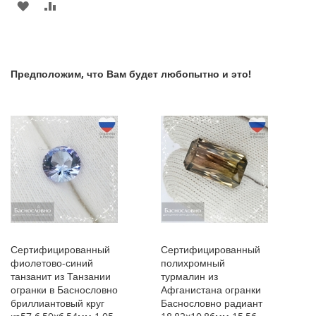
В
К
ИЗБРАННОЕ
СРАВНЕНИЮ
ИЗБРАННОЕ
СРАВНЕНИЮ
Предположим, что Вам будет любопытно и это!
Сертифицированный
Сертифицированный
фиолетово-синий
полихромный
танзанит из Танзании
турмалин из
огранки в Баснословно
Афганистана огранки
бриллиантовый круг
Баснословно радиант