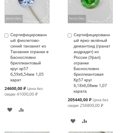
Сертифицированн
Сертифицированн
Купить
Купить
ый фиолетово-
ый ярко-зелёный
синий танзанит из
демантоид (гранат
Танзании огранки в
андрадит) из
Баснословно
России (Урал)
бриллиантовый
огранки
круг кр57
Баснословно
6,59x6,54мм 1,05
бриллиантовая
карат
Кр57 круг
6,18x6,08мм 1,07
Special
24600,00 ₽
Цена без
карата
Price
41000,00 ₽
скидки
Special
205440,00 ₽
Цена без
Price
256800,00 ₽
скидки
В
К
ИЗБРАННОЕ
СРАВНЕНИЮ
В
К
ИЗБРАННОЕ
СРАВНЕНИЮ