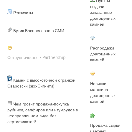
Пункты
выдачи
заказанных
Реквизиты
драгоценных
камней
Бутик Баснословно в СМИ
Распродажи
драгоценных
Сотрудничество / Partnership
камней
Камни с высокоточной огранкой
Новинки
Сваровски (экс-Сигнити)
магазина
драгоценных
камней
Чем грозит продажа-покупка
рубинов, сапфиров или изумрудов в
неоправленном виде без
сертификатов?
Продажа сырья
цветных