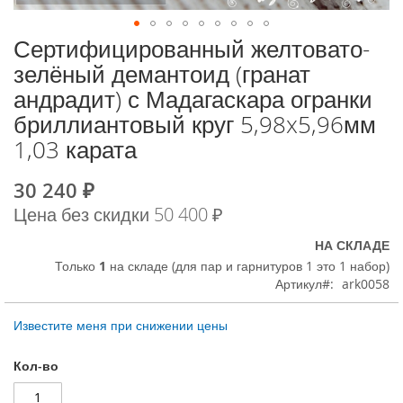
Сертифицированный желтовато-
К
началу
зелёный демантоид (гранат
галереи
андрадит) с Мадагаскара огранки
изображений
бриллиантовый круг 5,98x5,96мм
1,03 карата
30 240 ₽
Special
Price
Цена без скидки
50 400 ₽
НА СКЛАДЕ
Только
1
на складе (для пар и гарнитуров 1 это 1 набор)
Артикул
ark0058
Известите меня при снижении цены
Кол-во