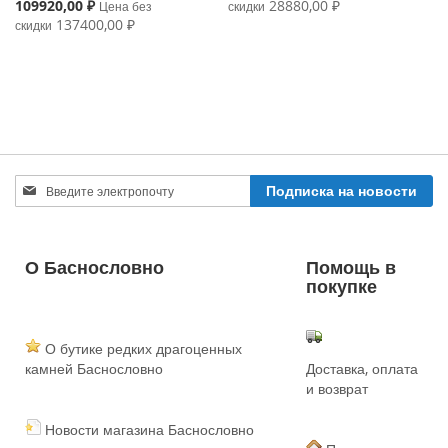
Price
Special
109920,00 ₽
28880,00 ₽
Цена без
скидки
Price
137400,00 ₽
скидки
Sign
Подписка на новости
Up
for
Our
Newsletter:
О Баснословно
Помощь в
покупке
О бутике редких драгоценных
камней Баснословно
Доставка, оплата
и возврат
Новости магазина Баснословно