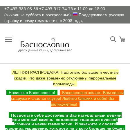
К
+7-495-585-08-36
+7-495-517-74-76
с 11:00 до 18:00
содержимому
(выходные суббота и воскресенье).
Поддерживаем русскую
огранку и науку геммологию с 2008 года.
Искат
Ко
ЛЕТНЯЯ РАСПРОДАЖА! Настолько большие и честные
скидки, что даже временно отключены персональные
промокоды.
Новинки в Баснословно!
Баснословно желает Вам весны
снаружи и счастья внутри! Любите близких и себя! Вы —
великолепны!
Позвольте себе достойный Вас натуральный редкий
или модный камень, поддержав традиции русской
огранки и науки геммологии. И закажите у своего
ювелира украшение, которого ни у кого больше не будет