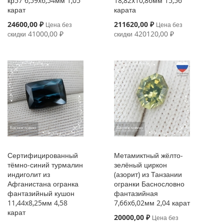
кр57 6,59x6,54мм 1,05
18,82x10,86мм 15,56
карат
карата
Special
Special
24600,00 ₽
211620,00 ₽
Цена без
Цена без
Price
Price
41000,00 ₽
420120,00 ₽
скидки
скидки
Сертифицированный
Метамиктный жёлто-
тёмно-синий турмалин
зелёный циркон
индиголит из
(азорит) из Танзании
Афганистана огранка
огранки Баснословно
фантазийный кушон
фантазийная
11,44x8,25мм 4,58
7,66x6,02мм 2,04 карат
карат
Special
20000,00 ₽
Цена без