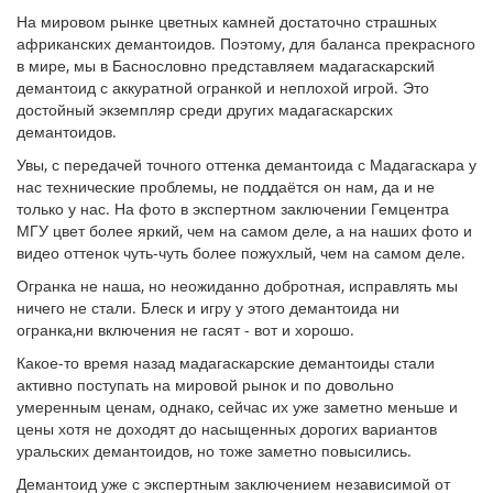
На мировом рынке цветных камней достаточно страшных
африканских демантоидов. Поэтому, для баланса прекрасного
в мире, мы в Баснословно представляем мадагаскарский
демантоид с аккуратной огранкой и неплохой игрой. Это
достойный экземпляр среди других мадагаскарских
демантоидов.
Увы, с передачей точного оттенка демантоида с Мадагаскара у
нас технические проблемы, не поддаётся он нам, да и не
только у нас. На фото в экспертном заключении Гемцентра
МГУ цвет более яркий, чем на самом деле, а на наших фото и
видео оттенок чуть-чуть более пожухлый, чем на самом деле.
Огранка не наша, но неожиданно добротная, исправлять мы
ничего не стали. Блеск и игру у этого демантоида ни
огранка,ни включения не гасят - вот и хорошо.
Какое-то время назад мадагаскарские демантоиды стали
активно поступать на мировой рынок и по довольно
умеренным ценам, однако, сейчас их уже заметно меньше и
цены хотя не доходят до насыщенных дорогих вариантов
уральских демантоидов, но тоже заметно повысились.
Демантоид уже с экспертным заключением независимой от