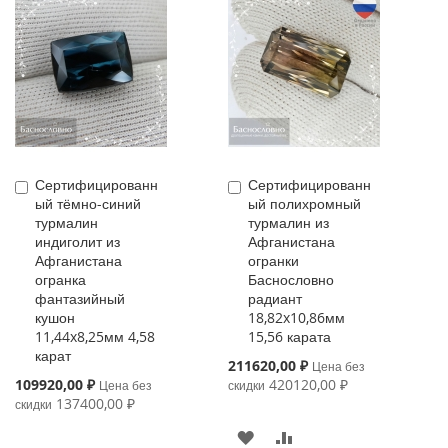
Сертифицированн
Сертифицированн
Купить
Купить
ый тёмно-синий
ый полихромный
турмалин
турмалин из
индиголит из
Афганистана
Афганистана
огранки
огранка
Баснословно
фантазийный
радиант
кушон
18,82x10,86мм
11,44x8,25мм 4,58
15,56 карата
карат
Special
211620,00 ₽
Цена без
Price
Special
109920,00 ₽
420120,00 ₽
Цена без
скидки
Price
137400,00 ₽
скидки
В
К