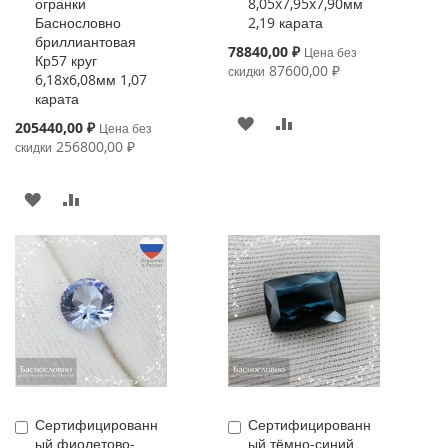
огранки
8,05x7,95x7,90мм
Баснословно
2,19 карата
бриллиантовая
Special
78840,00 ₽
Цена без
Кр57 круг
Price
87600,00 ₽
скидки
6,18x6,08мм 1,07
карата
В
К
Special
205440,00 ₽
Цена без
Price
256800,00 ₽
скидки
ИЗБРАННОЕ
СРАВНЕНИЮ
В
К
ИЗБРАННОЕ
СРАВНЕНИЮ
Сертифицированн
Сертифицированн
Купить
Купить
ый фиолетово-
ый тёмно-синий