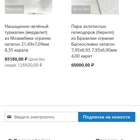
Насыщенно-зелёный
Пара золотистых
турмалин (верделит)
гелиодоров (берилл)
из Мозамбика огранки
из Бразилии огранки
октагон 21,49х7,09мм
Баснословно октагон
8,35 карата
7,95x6,93 7,95x6,90мм
4,00 карат
Special
85180,00 ₽
Цена без
Price
126920,00 ₽
60000,00 ₽
скидки
Sign
Подписка на новости
Up
for
Our
Newsletter: