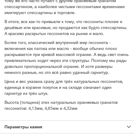
тому же его часто путают с другим оранжевым гранатом
спессартином, а наиболее чистыми гессонитами временами
имитируют спессартины в торговле.
В итоге, все как-то привыкли к тому, что гессониты плохие и
дешёвые или красивые, но продаются как будто спессартины.
А красиво раскрытых гессонитов на рынке и мало.
Более того, классический внутренний мир гессонита -
включения как патока или масло - вообще обычно плохо
раскрывается при кривой массовой огранке. А ведь свет очень
привлекательно ходит через эти структуры. Поэтому мы рады
довольно пропорциональной огранке. И хотя размеры
немного разные, но это всё равно удачный гарнитур.
Цена и вес указана сразу для трёх натуральных гессонитов,
единица в корзине покупок и на складе означает один
гарнитур из трёх штук.
Высота (толщина) этих натуральных оранжевых гранатов
гессонитов: 4,13мм, 4,65мм и 4,32мм
Параметры камня