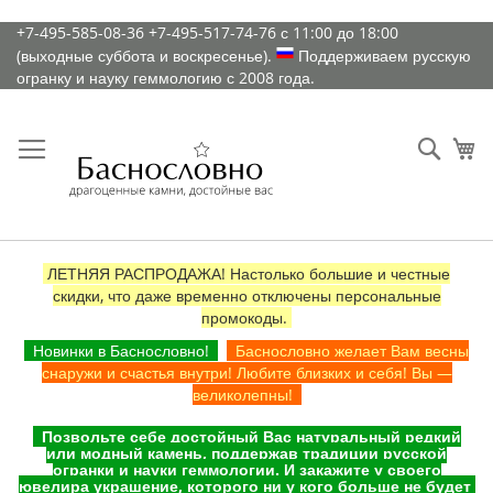
К
+7-495-585-08-36
+7-495-517-74-76
с 11:00 до 18:00
содержимому
(выходные суббота и воскресенье).
Поддерживаем русскую
огранку и науку геммологию с 2008 года.
Искат
Ко
ЛЕТНЯЯ РАСПРОДАЖА! Настолько большие и честные
скидки, что даже временно отключены персональные
промокоды.
Новинки в Баснословно!
Баснословно желает Вам весны
снаружи и счастья внутри! Любите близких и себя! Вы —
великолепны!
Позвольте себе достойный Вас натуральный редкий
или модный камень, поддержав традиции русской
огранки и науки геммологии. И закажите у своего
ювелира украшение, которого ни у кого больше не будет