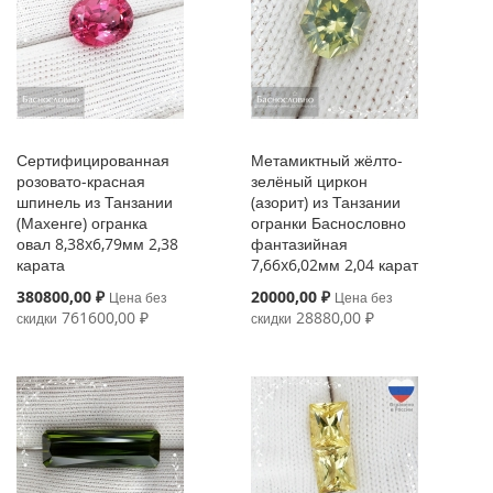
Сертифицированная
Метамиктный жёлто-
розовато-красная
зелёный циркон
шпинель из Танзании
(азорит) из Танзании
(Махенге) огранка
огранки Баснословно
овал 8,38x6,79мм 2,38
фантазийная
карата
7,66x6,02мм 2,04 карат
Special
Special
380800,00 ₽
20000,00 ₽
Цена без
Цена без
Price
Price
761600,00 ₽
28880,00 ₽
скидки
скидки