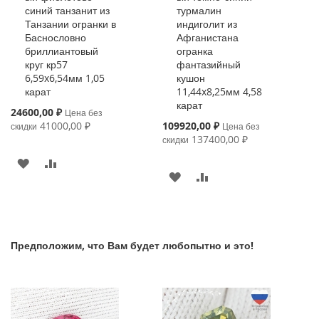
синий танзанит из
турмалин
Танзании огранки в
индиголит из
Баснословно
Афганистана
бриллиантовый
огранка
круг кр57
фантазийный
6,59x6,54мм 1,05
кушон
карат
11,44x8,25мм 4,58
карат
Special
24600,00 ₽
Цена без
Price
Special
41000,00 ₽
109920,00 ₽
скидки
Цена без
Price
137400,00 ₽
скидки
В
К
В
К
ИЗБРАННОЕ
СРАВНЕНИЮ
ИЗБРАННОЕ
СРАВНЕНИЮ
Предположим, что Вам будет любопытно и это!