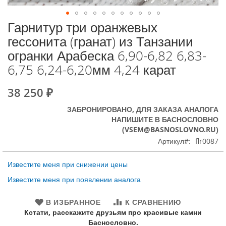
Гарнитур три оранжевых
К
началу
гессонита (гранат) из Танзании
галереи
огранки Арабеска 6,90-6,82 6,83-
изображений
6,75 6,24-6,20мм 4,24 карат
38 250 ₽
ЗАБРОНИРОВАНО, ДЛЯ ЗАКАЗА АНАЛОГА
НАПИШИТЕ В БАСНОСЛОВНО
(VSEM@BASNOSLOVNO.RU)
Артикул
flr0087
Известите меня при снижении цены
Известите меня при появлении аналога
В ИЗБРАННОЕ
К СРАВНЕНИЮ
Кстати, расскажите друзьям про красивые камни
Баснословно.