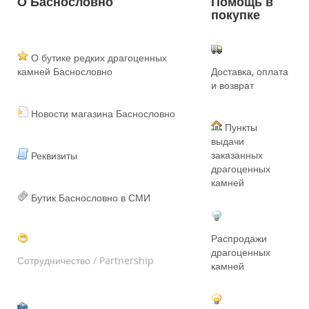
О Баснословно
Помощь в
покупке
О бутике редких драгоценных
камней Баснословно
Доставка, оплата
и возврат
Новости магазина Баснословно
Пункты
выдачи
заказанных
Реквизиты
драгоценных
камней
Бутик Баснословно в СМИ
Распродажи
драгоценных
Сотрудничество / Partnership
камней